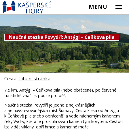
MENU
Naučná stezka Povydří: Antýgl – Čeňkova pila
Cesta:
Titulní stránka
7,5 km, Antýgl – Čeňkova pila
(nebo obráceně)
,
po červené
turistické značce, pouze pro pěší.
Naučná stezka Povydří je jedno z nejkrásnějších
a nejnavštěvovanějších míst Šumavy. Cesta klesá od Antýglu
k Čeňkově pile (nebo obráceně) a vede nádherným kaňonem
řeky Vydry, která je proslulá svým kamenitým korytem. Cestou
lze vidět viklany, obří hrnce a kamenné moře.