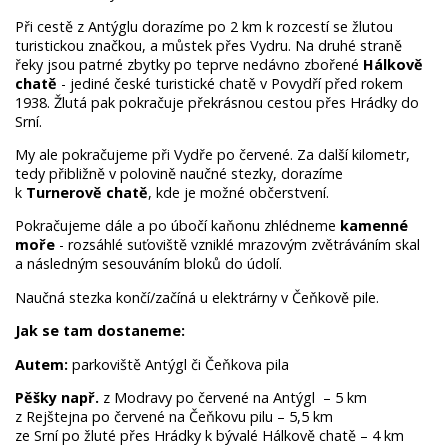
Při cestě z Antýglu dorazíme po 2 km k rozcestí se žlutou
turistickou značkou, a můstek přes Vydru. Na druhé straně
řeky jsou patrné zbytky po teprve nedávno zbořené
Hálkově
chatě
- jediné české turistické chatě v Povydří před rokem
1938. Žlutá pak pokračuje překrásnou cestou přes Hrádky do
Srní.
My ale pokračujeme při Vydře po červené. Za další kilometr,
tedy přibližně v polovině naučné stezky, dorazíme
k
Turnerově chatě
, kde je možné občerstvení.
Pokračujeme dále a po úbočí kaňonu zhlédneme
k
amenné
moře
- rozsáhlé suťoviště vzniklé mrazovým zvětráváním skal
a následným sesouváním bloků do údolí.
Naučná stezka končí/začíná u elektrárny v Čeňkově pile.
Jak se tam dostaneme:
Autem:
parkoviště Antýgl či Čeňkova pila
Pěšky např.
z Modravy po červené na Antýgl – 5 km
z Rejštejna po červené na Čeňkovu pilu – 5,5 km
ze Srní po žluté přes Hrádky k bývalé Hálkově chatě – 4 km