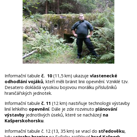
Informační tabule
č. 10
(11,5 km) ukazuje
vlastenecké
odhodlání vojáků
, kteří měli bránit linii opevnění. Vzniklé tzv.
Desatero dokládá vysokou bojovou morálku příslušníků
hraničářských jednotek.
Informační tabule
č. 11
(12 km) nastiňuje technologii výstavby
linií lehkého
opevnění
. Dále je zde rozvinuto
plánování
výstavby
jednotlivých úseků, které se nacházejí
na
Kašperskohorsku
.
Informační tabule č. 12 (13, 35 km) se vrací do
středověku
,
kdy o
strahu hranice
na Sušicku zajišťoval
hrad Kašperk
.