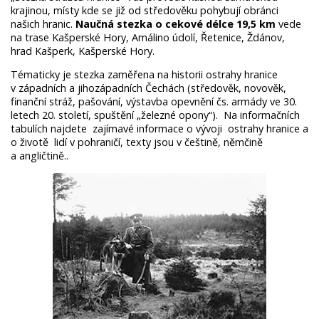
krajinou, místy kde se již od středověku pohybují obránci
našich hranic.
Naučná stezka o cekové délce 19,5 km
vede
na trase Kašperské Hory, Amálino údolí, Řetenice, Ždánov,
hrad Kašperk, Kašperské Hory.
Tématicky je stezka zaměřena na historii ostrahy hranice
v západních a jihozápadních Čechách (středověk, novověk,
finanční stráž, pašování, výstavba opevnění čs. armády ve 30.
letech 20. století, spuštění „železné opony“). Na informačních
tabulích najdete zajímavé informace o vývoji ostrahy hranice a
o životě lidí v pohraničí, texty jsou v češtině, němčině
a angličtině..