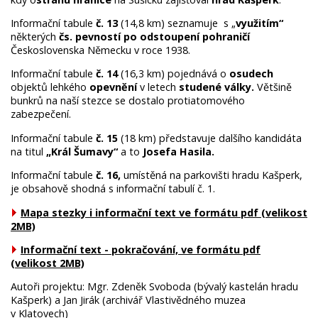
Informační tabule
č. 13
(14,8 km) seznamuje s „
využitím“
některých
čs. pevností
po odstoupení
pohraničí
Československa Německu v roce 1938.
Informační tabule
č. 14
(16,3 km) pojednává o
osudech
objektů lehkého
opevnění
v letech
studené války.
Většině
bunkrů na naší stezce se dostalo protiatomového
zabezpečení.
Informační tabule
č. 15
(18 km) představuje dalšího kandidáta
na titul
„Král Šumavy“
a to
Josefa Hasila.
Informační tabule
č.
16,
umístěná na parkovišti hradu Kašperk,
je obsahově shodná s informační tabulí č. 1.
Mapa stezky i informační text ve formátu pdf (velikost
2MB)
Informační text - pokračování, ve formátu pdf
(velikost 2MB)
Autoři projektu: Mgr. Zdeněk Svoboda (bývalý kastelán hradu
Kašperk) a Jan Jirák (archivář Vlastivědného muzea
v Klatovech)