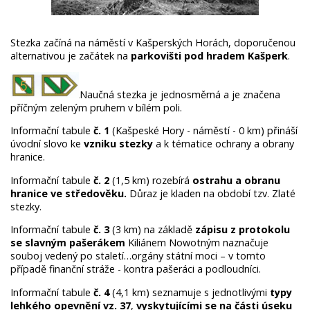
Stezka začíná na náměstí v Kašperských Horách, doporučenou
alternativou je začátek na
parkovišti pod hradem Kašperk
.
Naučná stezka je jednosměrná a je značena
příčným zeleným pruhem v bílém poli.
Informační tabule
č. 1
(Kašpeské Hory - náměstí - 0 km) přináší
úvodní slovo ke
vzniku stezky
a k tématice ochrany a obrany
hranice.
Informační tabule
č. 2
(1,5 km) rozebírá
ostrahu a obranu
hranice ve středověku.
Důraz je kladen na období tzv. Zlaté
stezky.
Informační tabule
č. 3
(3 km) na základě
zápisu z protokolu
se slavným pašerákem
Kiliánem Nowotným naznačuje
souboj vedený po staletí…orgány státní moci – v tomto
případě finanční stráže - kontra pašeráci a podloudníci.
Informační tabule
č. 4
(4,1 km) seznamuje s jednotlivými
typy
lehkého opevnění vz. 37
,
vyskytujícími se na části úseku