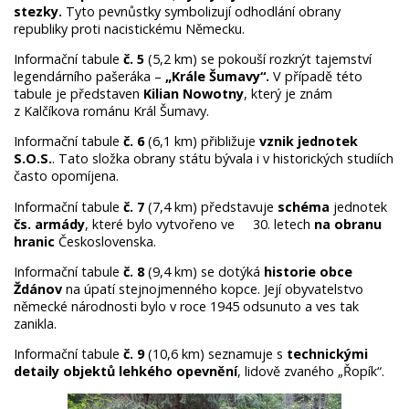
stezky.
Tyto pevnůstky symbolizují odhodlání obrany
republiky proti nacistickému Německu.
Informační tabule
č. 5
(5,2 km) se pokouší rozkrýt tajemství
legendárního pašeráka –
„Krále
Šumavy“.
V případě této
tabule je představen
Kilian Nowotny
, který je znám
z Kalčíkova románu Král Šumavy.
Informační tabule
č. 6
(6,1 km) přibližuje
vznik jednotek
S.O.S.
. Tato složka obrany státu bývala i v historických studiích
často opomíjena.
Informační tabule
č. 7
(7,4 km) představuje
schéma
jednotek
čs. armády
, které bylo vytvořeno ve 30. letech
na obranu
hranic
Československa.
Informační tabule
č. 8
(9,4 km) se dotýká
historie obce
Ždánov
na úpatí stejnojmenného kopce. Její obyvatelstvo
německé národnosti bylo v roce 1945 odsunuto a ves tak
zanikla.
Informační tabule
č. 9
(10,6 km) seznamuje s
technickými
detaily
objektů lehkého opevnění
, lidově zvaného „Řopík“.