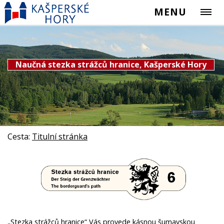
MENU
Naučná stezka strážců hranice, Kašperské Hory
Cesta:
Titulní stránka
„Stezka strážců hranice“ Vás provede kásnou šumavskou