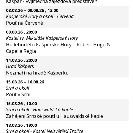
Kašpar - výjimečná zájezdová představení
08.08.26
–
09.08.26
, 13:00
Kašperské Hory a okolí - Červená
Pouť na Červené
08.08.26
, 20:00
Kostel sv. Mikuláše Kašperské Hory
Hudební léto Kašperské Hory – Robert Hugo &
Capella Regia
14.08.26
, 20:00
Hrad Kašperk
Nezmaři na hradě Kašperku
15.08.26
–
16.08.26
Srní a okolí
Pouť v Srní
15.08.26
, 10:00
Srní a okolí - Hauswaldská kaple
Zahájení Srnské pouti u Hauswaldské kaple
18.08.26
, 19:00
Srní a okolí - Kostel Nejsvětější Trojice