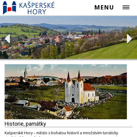
MENU
Historie, památky
Kašperské Hory – město s bohatou historií a množstvím turisticky