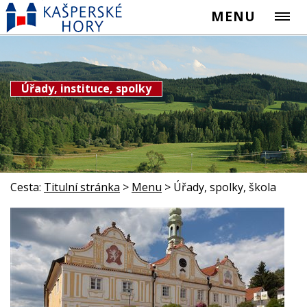
MENU
Úřady, instituce, spolky
Cesta:
Titulní stránka
>
Menu
>
Úřady, spolky, škola