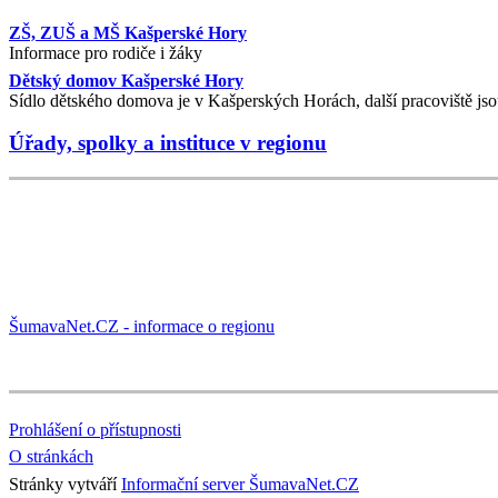
ZŠ, ZUŠ a MŠ Kašperské Hory
Informace pro rodiče i žáky
Dětský domov Kašperské Hory
Sídlo dětského domova je v Kašperských Horách, další pracoviště jso
Úřady, spolky a instituce v regionu
ŠumavaNet.CZ - informace o regionu
Prohlášení o přístupnosti
O stránkách
Stránky vytváří
Informační server ŠumavaNet.CZ