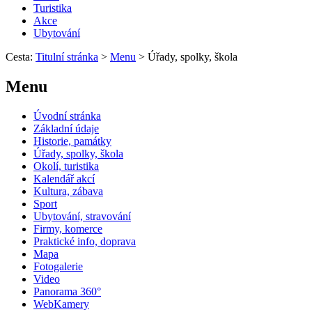
Turistika
Akce
Ubytování
Cesta:
Titulní stránka
>
Menu
>
Úřady, spolky, škola
Menu
Úvodní stránka
Základní údaje
Historie, památky
Úřady, spolky, škola
Okolí, turistika
Kalendář akcí
Kultura, zábava
Sport
Ubytování, stravování
Firmy, komerce
Praktické info, doprava
Mapa
Fotogalerie
Video
Panorama 360°
WebKamery