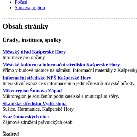
Počasí
Šumava, region
Obsah stránky
Úřady, instituce, spolky
Městský úřad Kašperské Hory
Informace pro občany
Městské kulturní a informační středisko Kašperské Hory
Přímo v budově radnice na náměstí. Informační materiály z Kašpersk
Informační středisko NPŠ Kašperské Hory
Interaktivní expozice s informacemi o jedinečnosti šumavské přírody.
Mikroregion Šumava Západ
Mikroregion je sdružením podnikatelské a municipální sféry.
Skautské středisko Vydří stopa
Sušice, Hartmanice, Kašperské Hory
Svaz šumavských obcí
Zájmové sdružení právnických osob
Školství