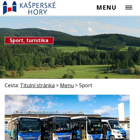
MENU
Sport, turistika
Cesta:
Titulní stránka
>
Menu
>
Sport