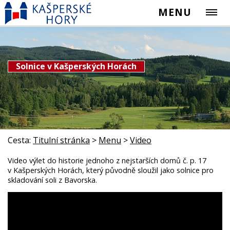
MENU
Solnice v Kašperských Horách
Cesta:
Titulní stránka
>
Menu
>
Video
Video výlet do historie jednoho z nejstarších domů č. p. 17
v Kašperských Horách, který původně sloužil jako solnice pro
skladování soli z Bavorska.