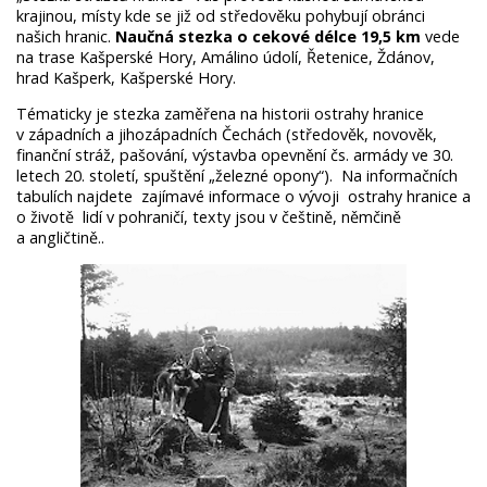
krajinou, místy kde se již od středověku pohybují obránci
našich hranic.
Naučná stezka o cekové délce 19,5 km
vede
na trase Kašperské Hory, Amálino údolí, Řetenice, Ždánov,
hrad Kašperk, Kašperské Hory.
Tématicky je stezka zaměřena na historii ostrahy hranice
v západních a jihozápadních Čechách (středověk, novověk,
finanční stráž, pašování, výstavba opevnění čs. armády ve 30.
letech 20. století, spuštění „železné opony“). Na informačních
tabulích najdete zajímavé informace o vývoji ostrahy hranice a
o životě lidí v pohraničí, texty jsou v češtině, němčině
a angličtině..