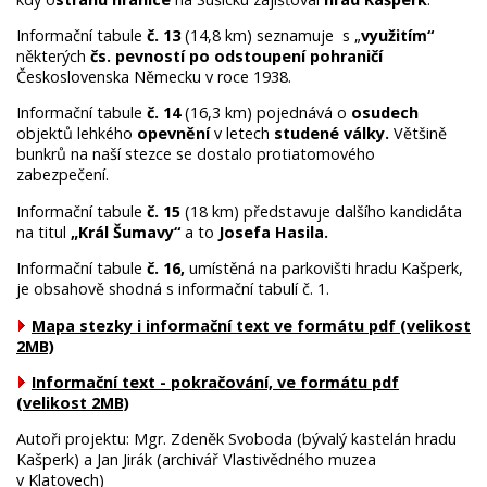
Informační tabule
č. 13
(14,8 km) seznamuje s „
využitím“
některých
čs. pevností
po odstoupení
pohraničí
Československa Německu v roce 1938.
Informační tabule
č. 14
(16,3 km) pojednává o
osudech
objektů lehkého
opevnění
v letech
studené války.
Většině
bunkrů na naší stezce se dostalo protiatomového
zabezpečení.
Informační tabule
č. 15
(18 km) představuje dalšího kandidáta
na titul
„Král Šumavy“
a to
Josefa Hasila.
Informační tabule
č.
16,
umístěná na parkovišti hradu Kašperk,
je obsahově shodná s informační tabulí č. 1.
Mapa stezky i informační text ve formátu pdf (velikost
2MB)
Informační text - pokračování, ve formátu pdf
(velikost 2MB)
Autoři projektu: Mgr. Zdeněk Svoboda (bývalý kastelán hradu
Kašperk) a Jan Jirák (archivář Vlastivědného muzea
v Klatovech)