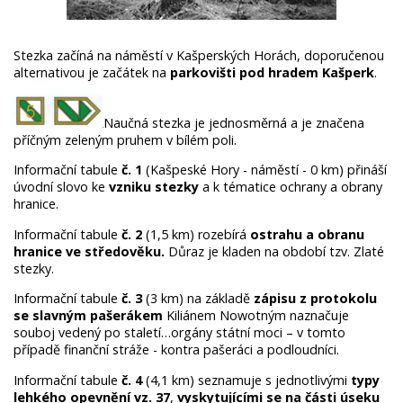
Stezka začíná na náměstí v Kašperských Horách, doporučenou
alternativou je začátek na
parkovišti pod hradem Kašperk
.
Naučná stezka je jednosměrná a je značena
příčným zeleným pruhem v bílém poli.
Informační tabule
č. 1
(Kašpeské Hory - náměstí - 0 km) přináší
úvodní slovo ke
vzniku stezky
a k tématice ochrany a obrany
hranice.
Informační tabule
č. 2
(1,5 km) rozebírá
ostrahu a obranu
hranice ve středověku.
Důraz je kladen na období tzv. Zlaté
stezky.
Informační tabule
č. 3
(3 km) na základě
zápisu z protokolu
se slavným pašerákem
Kiliánem Nowotným naznačuje
souboj vedený po staletí…orgány státní moci – v tomto
případě finanční stráže - kontra pašeráci a podloudníci.
Informační tabule
č. 4
(4,1 km) seznamuje s jednotlivými
typy
lehkého opevnění vz. 37
,
vyskytujícími se na části úseku