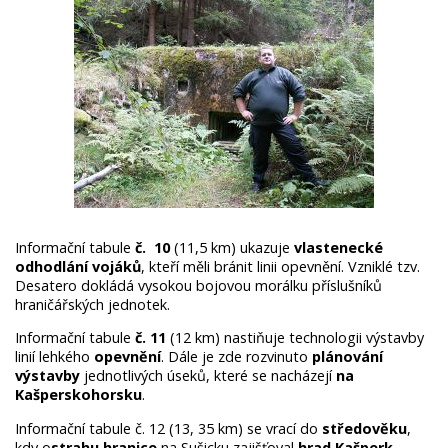
Informační tabule
č. 10
(11,5 km) ukazuje
vlastenecké
odhodlání vojáků
, kteří měli bránit linii opevnění. Vzniklé tzv.
Desatero dokládá vysokou bojovou morálku příslušníků
hraničářských jednotek.
Informační tabule
č. 11
(12 km) nastiňuje technologii výstavby
linií lehkého
opevnění
. Dále je zde rozvinuto
plánování
výstavby
jednotlivých úseků, které se nacházejí
na
Kašperskohorsku
.
Informační tabule č. 12 (13, 35 km) se vrací do
středověku
,
kdy o
strahu hranice
na Sušicku zajišťoval
hrad Kašperk
.