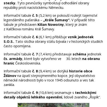
stezky.
Tyto pevnůstky symbolizují odhodlání obrany
republiky proti nacistickému Německu.
Informační tabule
č. 5
(5,2 km) se pokouší rozkrýt tajemství
legendárního pašeráka –
„Krále
Šumavy“.
V případě této
tabule je představen
Kilian Nowotny
, který je znám
z Kalčíkova románu Král Šumavy.
Informační tabule
č. 6
(6,1 km) přibližuje
vznik jednotek
S.O.S.
. Tato složka obrany státu bývala i v historických studiích
často opomíjena.
Informační tabule
č. 7
(7,4 km) představuje
schéma
jednotek
čs. armády
, které bylo vytvořeno ve 30. letech
na obranu
hranic
Československa.
Informační tabule
č. 8
(9,4 km) se dotýká
historie obce
Ždánov
na úpatí stejnojmenného kopce. Její obyvatelstvo
německé národnosti bylo v roce 1945 odsunuto a ves tak
zanikla.
Informační tabule
č. 9
(10,6 km) seznamuje s
technickými
detaily
objektů lehkého opevnění
, lidově zvaného „Řopík“.