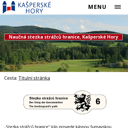
MENU
Naučná stezka strážců hranice, Kašperské Hory
Cesta:
Titulní stránka
„Stezka strážců hranice“ Vás provede kásnou šumavskou