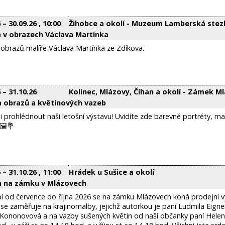
6
–
30.09.26
, 10:00
Žihobce a okolí - Muzeum Lamberská stez
 v obrazech Václava Martínka
obrazů malíře Václava Martínka ze Zdíkova.
6
–
31.10.26
Kolinec, Mlázovy, Číhan a okolí - Zámek M
 obrazů a květinových vazeb
si prohlédnout naši letošní výstavu! Uvidíte zde barevné portréty, ma
🖼️💐
6
–
31.10.26
, 11:00
Hrádek u Sušice a okolí
a na zámku v Mlázovech
 od července do října 2026 se na zámku Mlázovech koná prodejní vý
se zaměřuje na krajinomalby, jejichž autorkou je paní Ludmila Eigne
 Kononovová a na vazby sušených květin od naší občanky paní Helen