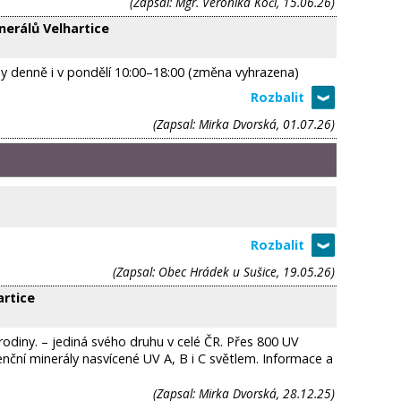
(Zapsal: Mgr. Veronika Kočí, 15.06.26)
nerálů Velhartice
y denně i v pondělí 10:00–18:00 (změna vyhrazena)
(Zapsal: Mirka Dvorská, 01.07.26)
(Zapsal: Obec Hrádek u Sušice, 19.05.26)
artice
rodiny. – jediná svého druhu v celé ČR. Přes 800 UV
nční minerály nasvícené UV A, B i C světlem. Informace a
(Zapsal: Mirka Dvorská, 28.12.25)