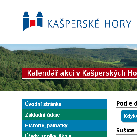
Kalendář akcí v Kašperských Ho
Podle 
Úvodní stránka
Základní údaje
Kdyko
Historie, památky
Sušice
Úřady, spolky, škola