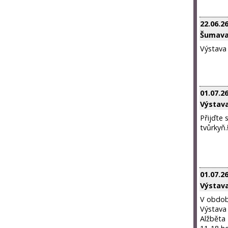
22.06.2
Šumava
Výstava 
01.07.2
Výstava
Přijďte 
tvůrkyň.
01.07.2
Výstav
V období
Výstava 
Alžběta