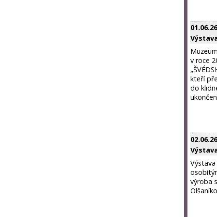
01.06.2
Výstav
Muzeum v
v roce 2
„ŠVÉDSK
kteří př
do klidn
ukončena
02.06.2
Výstava
Výstava 
osobitým
výroba s
Olšaník