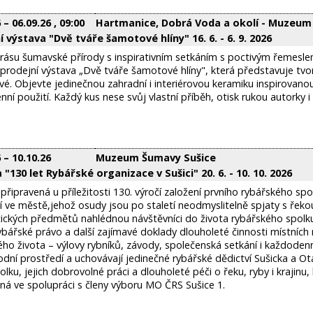
6
–
06.09.26
, 09:00
Hartmanice, Dobrá Voda a okolí - Muzeum 
í výstava "Dvě tváře šamotové hlíny" 16. 6. - 6. 9. 2026
krásu šumavské přírody s inspirativním setkáním s poctivým řemesl
prodejní výstava „Dvě tváře šamotové hlíny", která představuje tv
é. Objevte jedinečnou zahradní i interiérovou keramiku inspirovan
ní použití. Každý kus nese svůj vlastní příběh, otisk rukou autorky i
6
–
10.10.26
Muzeum Šumavy Sušice
 "130 let Rybářské organizace v Sušici" 20. 6. - 10. 10. 2026
připravená u příležitosti 130. výročí založení prvního rybářského sp
í ve městě,jehož osudy jsou po staletí neodmyslitelně spjaty s řekou
ických předmětů nahlédnou návštěvníci do života rybářského spolku.
rybářské právo a další zajímavé doklady dlouholeté činnosti místní
ho života – výlovy rybníků, závody, společenská setkání i každodenní
odní prostředí a uchovávají jedinečné rybářské dědictví Sušicka a 
olku, jejich dobrovolné práci a dlouholeté péči o řeku, ryby i kraji
ná ve spolupráci s členy výboru MO ČRS Sušice 1.