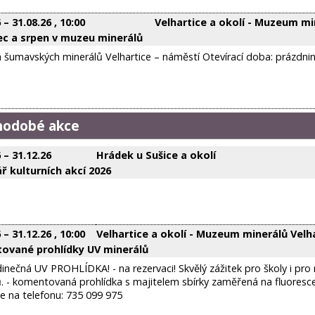
6
–
31.08.26
, 10:00
Velhartice a okolí - Muzeum mi
c a srpen v muzeu minerálů
šumavských minerálů Velhartice – náměstí Otevírací doba: prázdnin
hodobé akce
6
–
31.12.26
Hrádek u Sušice a okolí
ř kulturních akcí 2026
6
–
31.12.26
, 10:00
Velhartice a okolí - Muzeum minerálů Velh
ované prohlídky UV minerálů
inečná UV PROHLÍDKA! - na rezervaci! Skvělý zážitek pro školy i pro 
. - komentovaná prohlídka s majitelem sbírky zaměřená na fluoresce
e na telefonu: 735 099 975