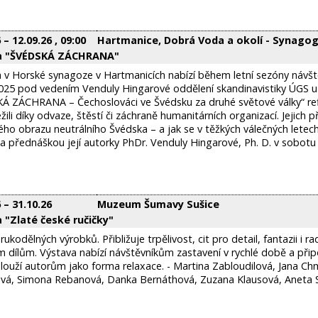
6
–
12.09.26
, 09:00
Hartmanice, Dobrá Voda a okolí - Synago
a "ŠVÉDSKÁ ZÁCHRANA"
 Horské synagoze v Hartmanicích nabízí během letní sezóny návště
025 pod vedením Venduly Hingarové oddělení skandinavistiky ÚGS u př
Á ZÁCHRANA – Čechoslováci ve Švédsku za druhé světové války“ re
ežili díky odvaze, štěstí či záchraně humanitárních organizací. Jejich 
ého obrazu neutrálního Švédska – a jak se v těžkých válečných letec
 přednáškou její autorky PhDr. Venduly Hingarové, Ph. D. v sobotu 
6
–
31.10.26
Muzeum Šumavy Sušice
 "Zlaté české ručičky"
rukodělných výrobků. Přibližuje trpělivost, cit pro detail, fantazii i 
 dílům. Výstava nabízí návštěvníkům zastavení v rychlé době a připo
louží autorům jako forma relaxace. - Martina Zabloudilová, Jana Ch
ová, Simona Rebanová, Danka Bernáthová, Zuzana Klausová, Aneta S