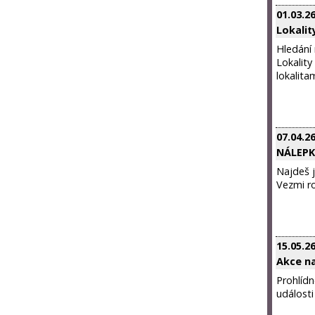
01.03.2
Lokalit
Hledání 
Lokality
lokalita
07.04.2
NÁLEPKO
Najdeš j
Vezmi r
15.05.2
Akce n
Prohlídn
události