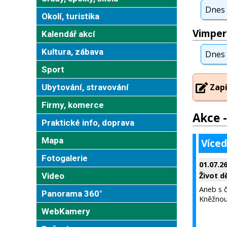
Dnes
Okolí, turistika
Vimper
Kalendář akcí
Kultura, zábava
Dnes
Sport
Zapi
Ubytování, stravování
Firmy, komerce
Akce -
Praktické info, doprava
Mapa
Víced
Fotogalerie
01.07.2
Video
Život d
Aneb s č
Panorama 360°
Kněžnou
WebKamery