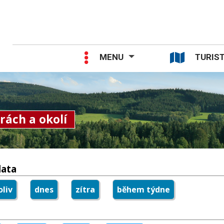
MENU
TURIST
rách a okolí
data
liv
dnes
zítra
během týdne