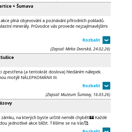
artice + Šumava
 akce plná objevování a poznávání přírodních pokladů.
t vlastní minerály. Průvodce vás provede nejzajímavějšími
(Zapsal: Mirka Dvorská, 24.02.26)
Sušice
ci zpestřena (a tentokrát doslova) hledáním nálepek.
nou motýlí NÁLEPKOMÁNII III.
(Zapsal: Muzeum Šumavy, 16.03.26)
lázovy
a zámku, na kterých byste určitě neměli chybět!🏰 Každé
ou jednotlivé akce blížit. Těšíme se na Vás🥰