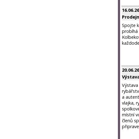
16.06.2
Prodejn
Spojte 
probíhá 
Kolbekov
každoden
20.06.2
Výstava
Výstava 
rybářstv
a autent
vlajka, 
spolkové
místní v
členů sp
připrave