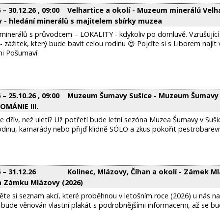
6
–
30.12.26
, 09:00
Velhartice a okolí - Muzeum minerálů Velh
y - hledání minerálů s majitelem sbírky muzea
minerálů s průvodcem – LOKALITY - kdykoliv po domluvě. Vzrušující
 - zážitek, který bude bavit celou rodinu 😍 Pojďte si s Liborem nají
mi Pošumaví.
6
–
25.10.26
, 09:00
Muzeum Šumavy Sušice - Muzeum Šumavy 
MÁNIE III.
e dřív, než uletí? Už potřetí bude letní sezóna Muzea Šumavy v Suši
odinu, kamarády nebo přijď klidně SÓLO a zkus pokořit pestrobarev
6
–
31.12.26
Kolinec, Mlázovy, Číhan a okolí - Zámek M
a Zámku Mlázovy (2026)
ěte si seznam akcí, které proběhnou v letošním roce (2026) u nás n
 bude věnován vlastní plakát s podrobnějšími informacemi, až se bud