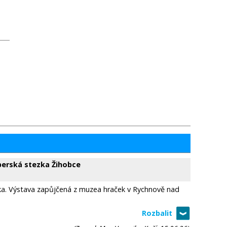
berská stezka Žihobce
rska. Výstava zapůjčená z muzea hraček v Rychnově nad