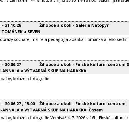
d., v září st-ne 14-18 hod. a v říjnu st-so 14-18 hod. Všichni jste srd
6
–
31.10.26
Žihobce a okolí - Galerie Netopýr
 TOMÁNEK a SEVEN
 obrazy sochaře, malíře a pedagoga Zdeňka Tománka a jeho sedmi 
6
–
30.06.27
Žihobce a okolí - Finské kulturní centrum S
LI-ANNALA a VÝTVARNÁ SKUPINA HARAKKA
malby, koláže a fotografie
6
–
30.06.27
, 15:00
Žihobce a okolí - Finské kulturní centrum
LI-ANNALA a VÝTVARNÁ SKUPINA HARAKKA: Časem
malby, koláže a fotografie Vernisáž 4. 7. 2026 v 16h, Finské kulturní 