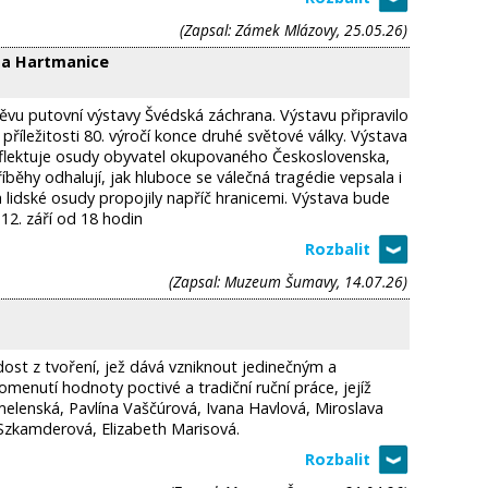
(Zapsal: Zámek Mlázovy, 25.05.26)
ga Hartmanice
vu putovní výstavy Švédská záchrana. Výstavu připravilo
íležitosti 80. výročí konce druhé světové války. Výstava
flektuje osudy obyvatel okupovaného Československa,
příběhy odhalují, jak hluboce se válečná tragédie vepsala i
h lidské osudy propojily napříč hranicemi. Výstava bude
12. září od 18 hodin
(Zapsal: Muzeum Šumavy, 14.07.26)
radost z tvoření, jež dává vzniknout jedinečným a
menutí hodnoty poctivé a tradiční ruční práce, jejíž
melenská, Pavlína Vaščúrová, Ivana Havlová, Miroslava
zkamderová, Elizabeth Marisová.