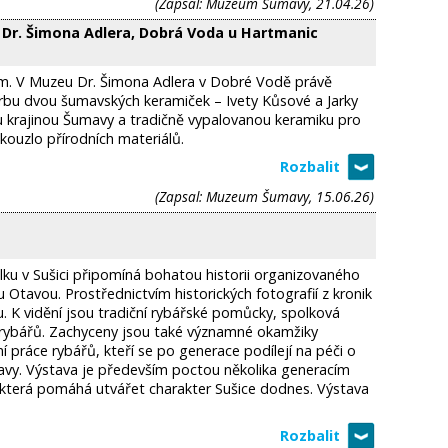
(Zapsal: Muzeum Šumavy, 21.04.26)
Dr. Šimona Adlera, Dobrá Voda u Hartmanic
em. V Muzeu Dr. Šimona Adlera v Dobré Vodě právě
orbu dvou šumavských keramiček – Ivety Kůsové a Jarky
ou krajinou Šumavy a tradičně vypalovanou keramiku pro
 kouzlo přírodních materiálů.
(Zapsal: Muzeum Šumavy, 15.06.26)
olku v Sušici připomíná bohatou historii organizovaného
 Otavou. Prostřednictvím historických fotografií z kronik
 K vidění jsou tradiční rybářské pomůcky, spolková
ch rybářů. Zachyceny jsou také významné okamžiky
 práce rybářů, kteří se po generace podílejí na péči o
Otavy. Výstava je především poctou několika generacím
nu, která pomáhá utvářet charakter Sušice dodnes. Výstava