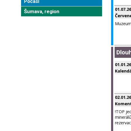
Počasí
01.07.2
Šumava, region
Červene
Muzeum 
Dlou
01.01.2
Kalendá
02.01.2
Koment
!TOP jed
minerálů
rezervac