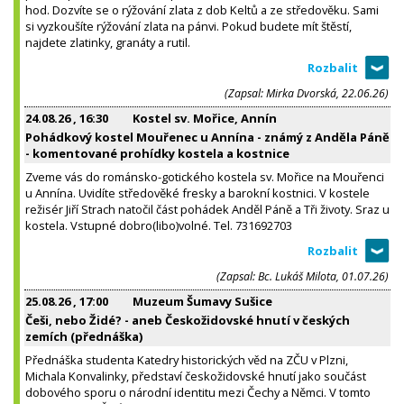
hod. Dozvíte se o rýžování zlata z dob Keltů a ze středověku. Sami
si vyzkoušíte rýžování zlata na pánvi. Pokud budete mít štěstí,
najdete zlatinky, granáty a rutil.
(Zapsal: Mirka Dvorská, 22.06.26)
24.08.26
, 16:30
Kostel sv. Mořice, Annín
Pohádkový kostel Mouřenec u Annína - známý z Anděla Páně
- komentované prohídky kostela a kostnice
Zveme vás do románsko-gotického kostela sv. Mořice na Mouřenci
u Annína. Uvidíte středověké fresky a barokní kostnici. V kostele
režisér Jiří Strach natočil část pohádek Anděl Páně a Tři životy. Sraz u
kostela. Vstupné dobro(libo)volné. Tel. 731692703
(Zapsal: Bc. Lukáš Milota, 01.07.26)
25.08.26
, 17:00
Muzeum Šumavy Sušice
Češi, nebo Židé? - aneb Českožidovské hnutí v českých
zemích (přednáška)
Přednáška studenta Katedry historických věd na ZČU v Plzni,
Michala Konvalinky, představí českožidovské hnutí jako součást
dobového sporu o národní identitu mezi Čechy a Němci. V tomto