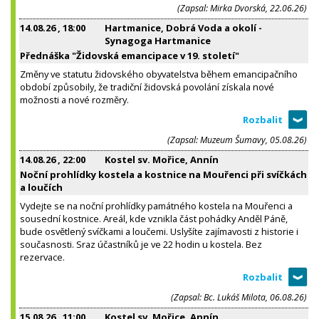
(Zapsal: Mirka Dvorská, 22.06.26)
14.08.26
, 18:00
Hartmanice, Dobrá Voda a okolí -
Synagoga Hartmanice
Přednáška "Židovská emancipace v 19. století"
Změny ve statutu židovského obyvatelstva během emancipačního
období způsobily, že tradiční židovská povolání získala nové
možnosti a nové rozměry.
(Zapsal: Muzeum Šumavy, 05.08.26)
14.08.26
, 22:00
Kostel sv. Mořice, Annín
Noční prohlídky kostela a kostnice na Mouřenci při svíčkách
a loučích
Vydejte se na noční prohlídky památného kostela na Mouřenci a
sousední kostnice. Areál, kde vznikla část pohádky Anděl Páně,
bude osvětlený svíčkami a loučemi. Uslyšíte zajímavosti z historie i
současnosti. Sraz účastníků je ve 22 hodin u kostela. Bez
rezervace.
(Zapsal: Bc. Lukáš Milota, 06.08.26)
15.08.26
, 11:00
Kostel sv. Mořice, Annín