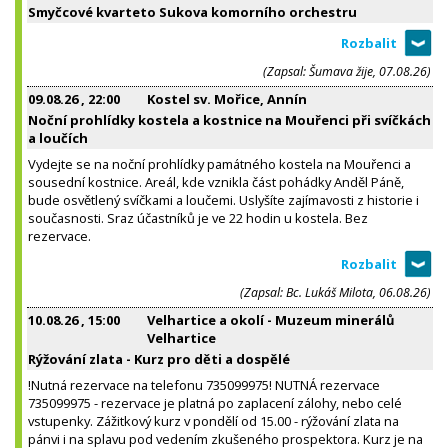
Smyčcové kvarteto Sukova komorního orchestru
(Zapsal: Šumava žije, 07.08.26)
09.08.26
, 22:00
Kostel sv. Mořice, Annín
Noční prohlídky kostela a kostnice na Mouřenci při svíčkách
a loučích
Vydejte se na noční prohlídky památného kostela na Mouřenci a
sousední kostnice. Areál, kde vznikla část pohádky Anděl Páně,
bude osvětlený svíčkami a loučemi. Uslyšíte zajímavosti z historie i
současnosti. Sraz účastníků je ve 22 hodin u kostela. Bez
rezervace.
(Zapsal: Bc. Lukáš Milota, 06.08.26)
10.08.26
, 15:00
Velhartice a okolí - Muzeum minerálů
Velhartice
Rýžování zlata - Kurz pro děti a dospělé
!Nutná rezervace na telefonu 735099975! NUTNÁ rezervace
735099975 - rezervace je platná po zaplacení zálohy, nebo celé
vstupenky. Zážitkový kurz v pondělí od 15.00 - rýžování zlata na
pánvi i na splavu pod vedením zkušeného prospektora. Kurz je na