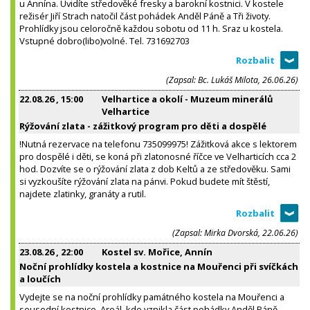
u Annína. Uvidíte středověké fresky a barokní kostnici. V kostele
režisér Jiří Strach natočil část pohádek Anděl Páně a Tři životy.
Prohlídky jsou celoročně každou sobotu od 11 h. Sraz u kostela.
Vstupné dobro(libo)volné. Tel. 731692703
(Zapsal: Bc. Lukáš Milota, 26.06.26)
22.08.26
, 15:00
Velhartice a okolí - Muzeum minerálů
Velhartice
Rýžování zlata - zážitkový program pro děti a dospělé
!Nutná rezervace na telefonu 735099975! Zážitková akce s lektorem
pro dospělé i děti, se koná při zlatonosné říčce ve Velharticích cca 2
hod. Dozvíte se o rýžování zlata z dob Keltů a ze středověku. Sami
si vyzkoušíte rýžování zlata na pánvi. Pokud budete mít štěstí,
najdete zlatinky, granáty a rutil.
(Zapsal: Mirka Dvorská, 22.06.26)
23.08.26
, 22:00
Kostel sv. Mořice, Annín
Noční prohlídky kostela a kostnice na Mouřenci při svíčkách
a loučích
Vydejte se na noční prohlídky památného kostela na Mouřenci a
sousední kostnice. Areál, kde vznikla část pohádky Anděl Páně,