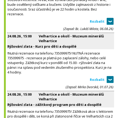
bude osvětlený svíčkami a loučemi. Uslyšíte zajímavosti z historie i
současnosti. Sraz účastníků je ve 22 hodin u kostela. Bez
rezervace.
(Zapsal: Bc. Lukáš Milota, 06.08.26)
24.08.26
, 15:00
Velhartice a okolí - Muzeum minerálů
Velhartice
Rýžování zlata - Kurz pro děti a dospělé
!Nutná rezervace na telefonu 735099975! NUTNÁ rezervace
735099975 - rezervace je platná po zaplacení zálohy, nebo celé
vstupenky. Zážitkový kurz v pondělí od 15.00 - rýžování zlata na
pánvi i na splavu pod vedením zkušeného prospektora. Kurz je na
4 hodiny.
(Zapsal: Mirka Dvorská, 01.07.26)
24.08.26
, 15:00
Velhartice a okolí - Muzeum minerálů
Velhartice
Rýžování zlata - zážitkový program pro děti a dospělé
!Nutná rezervace na telefonu 735099975! Zážitková akce s lektorem
pro dospělé i děti, se koná při zlatonosné říčce ve Velharticích cca 2