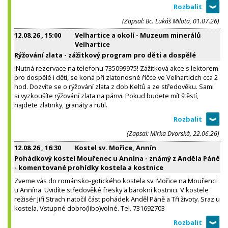
(Zapsal: Bc. Lukáš Milota, 01.07.26)
12.08.26
, 15:00
Velhartice a okolí - Muzeum minerálů
Velhartice
Rýžování zlata - zážitkový program pro děti a dospělé
!Nutná rezervace na telefonu 735099975! Zážitková akce s lektorem
pro dospělé i děti, se koná při zlatonosné říčce ve Velharticích cca 2
hod. Dozvíte se o rýžování zlata z dob Keltů a ze středověku. Sami
si vyzkoušíte rýžování zlata na pánvi. Pokud budete mít štěstí,
najdete zlatinky, granáty a rutil.
(Zapsal: Mirka Dvorská, 22.06.26)
12.08.26
, 16:30
Kostel sv. Mořice, Annín
Pohádkový kostel Mouřenec u Annína - známý z Anděla Páně
- komentované prohídky kostela a kostnice
Zveme vás do románsko-gotického kostela sv. Mořice na Mouřenci
u Annína. Uvidíte středověké fresky a barokní kostnici. V kostele
režisér Jiří Strach natočil část pohádek Anděl Páně a Tři životy. Sraz u
kostela. Vstupné dobro(libo)volné. Tel. 731692703