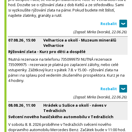
hod. Dozvíte se o rýžování zlata z dob Keltů a ze středověku. Sami
si vyzkoušíte rýžování zlata na pánvi. Pokud budete mít štěstí,
najdete zlatinky, granáty a rutil.
(Zapsal: Mirka Dvorská, 22.06.26)
07.08.26
, 15:00
Velhartice a okolí - Muzeum minerálů
Velhartice
Rýžování zlata - Kurz pro děti a dospělé
!Nutná rezervace na telefonu 735099975! NUTNÁ rezervace
735099975 - rezervace je platná po zaplacení zálohy, nebo celé
vstupenky. Zážitkový kurz v pátek 7.8. v 15.00 - rýžování zlata na
pánvi i na splavu pod vedením zkušeného prospektora. Kurz je na
4 hodiny.
(Zapsal: Mirka Dvorská, 22.06.26)
08.08.26
, 11:00
Hrádek u Sušice a okolí - náves v
Tedražicích
Svěcení nového hasičského automobilu v Tedražicích
V sobotu 8. 8. 2026 proběhne v Tedražicích svěcení nového
dopravního automobilu Mercedes Benz. Začátek bude v 11:00 hod.