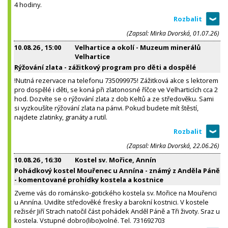
4 hodiny.
(Zapsal: Mirka Dvorská, 01.07.26)
10.08.26
, 15:00
Velhartice a okolí - Muzeum minerálů
Velhartice
Rýžování zlata - zážitkový program pro děti a dospělé
!Nutná rezervace na telefonu 735099975! Zážitková akce s lektorem
pro dospělé i děti, se koná při zlatonosné říčce ve Velharticích cca 2
hod. Dozvíte se o rýžování zlata z dob Keltů a ze středověku. Sami
si vyzkoušíte rýžování zlata na pánvi. Pokud budete mít štěstí,
najdete zlatinky, granáty a rutil.
(Zapsal: Mirka Dvorská, 22.06.26)
10.08.26
, 16:30
Kostel sv. Mořice, Annín
Pohádkový kostel Mouřenec u Annína - známý z Anděla Páně
- komentované prohídky kostela a kostnice
Zveme vás do románsko-gotického kostela sv. Mořice na Mouřenci
u Annína. Uvidíte středověké fresky a barokní kostnici. V kostele
režisér Jiří Strach natočil část pohádek Anděl Páně a Tři životy. Sraz u
kostela. Vstupné dobro(libo)volné. Tel. 731692703