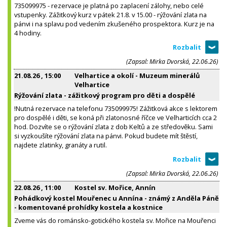
735099975 - rezervace je platná po zaplacení zálohy, nebo celé
vstupenky. Zážitkový kurz v pátek 21.8. v 15.00 - rýžování zlata na
pánvi i na splavu pod vedením zkušeného prospektora. Kurz je na
4 hodiny.
(Zapsal: Mirka Dvorská, 22.06.26)
21.08.26
, 15:00
Velhartice a okolí - Muzeum minerálů
Velhartice
Rýžování zlata - zážitkový program pro děti a dospělé
!Nutná rezervace na telefonu 735099975! Zážitková akce s lektorem
pro dospělé i děti, se koná při zlatonosné říčce ve Velharticích cca 2
hod. Dozvíte se o rýžování zlata z dob Keltů a ze středověku. Sami
si vyzkoušíte rýžování zlata na pánvi. Pokud budete mít štěstí,
najdete zlatinky, granáty a rutil.
(Zapsal: Mirka Dvorská, 22.06.26)
22.08.26
, 11:00
Kostel sv. Mořice, Annín
Pohádkový kostel Mouřenec u Annína - známý z Anděla Páně
- komentované prohídky kostela a kostnice
Zveme vás do románsko-gotického kostela sv. Mořice na Mouřenci