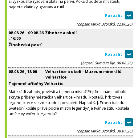
si vyzkoušíte rýžování zlata na pánvi. Pokud budete mít štěstí,
najdete zlatinky, granáty a rutil.
(Zapsal: Mirka Dvorská, 22.06.26)
08.08.26
–
09.08.26
Žihobce a okolí
, 16:00
Žihobecká pouť
(Zapsal: Šumava žije, 06.08.26)
08.08.26
, 18:00
Velhartice a okolí - Muzeum minerálů
Velhartice
Tajemné příběhy Velhartic
Máte rádi záhady, pověsti a tajemná místa? Přijďte s námi odhalit
skryté příběhy městečka Velhartice – hradu, kostelů, hřbitova i
legend, které se zde tradují po staletí. Napsal K. J. Erben baladu
Svatební košile právě podle místní legendy? Je tvář ve štítu kostela
uměle vytvořená legenda?
(Zapsal: Mirka Dvorská, 30.07.26)