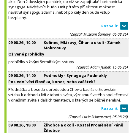
akce Den židovských památek, do níž se zapojí také hartmanická
synagoga. Návštěvníci budou mít při této příležitosti možnost
navštívit synagogu zdarma, neboť po celý den bude vstup
bezplatný.
(Zapsal: Muzeum Šumavy, 06.08.26)
09.08.26
, 10:00
Kolinec, Mlázovy, Číhan a okolí - Zámek
Mokrosuky
Oživené prohlídky
prohlídky s živými šermířskými vstupy
(Zapsal: Adam Jelínek, 15.06.26)
09.08.26
, 14:00
Podmokly - Synagoga Podmokly
Poslední věci člověka, konec, nebo začátek?
Přednáška a beseda s předsedou Chevra kadiša o židovském
vztahu k odchodu lidí z tohoto světa, významu Svatého společenství
v dnešním světě a dalších tématech, o kterých se běžně nemluví.
(Zapsal: Lucie Schwarzová, 05.08.26)
09.08.26
, 18:00
Žihobce a okolí - Kostel Proměnění Páně
Žihobce