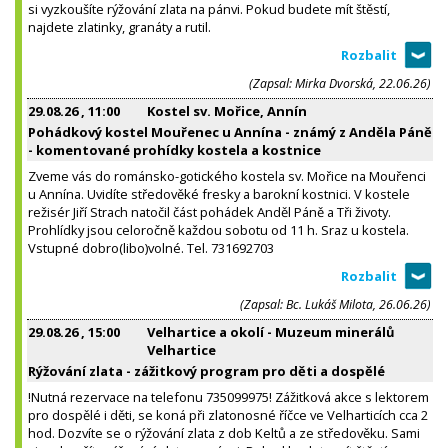
si vyzkoušíte rýžování zlata na pánvi. Pokud budete mít štěstí,
najdete zlatinky, granáty a rutil.
(Zapsal: Mirka Dvorská, 22.06.26)
29.08.26
, 11:00
Kostel sv. Mořice, Annín
Pohádkový kostel Mouřenec u Annína - známý z Anděla Páně
- komentované prohídky kostela a kostnice
Zveme vás do románsko-gotického kostela sv. Mořice na Mouřenci
u Annína. Uvidíte středověké fresky a barokní kostnici. V kostele
režisér Jiří Strach natočil část pohádek Anděl Páně a Tři životy.
Prohlídky jsou celoročně každou sobotu od 11 h. Sraz u kostela.
Vstupné dobro(libo)volné. Tel. 731692703
(Zapsal: Bc. Lukáš Milota, 26.06.26)
29.08.26
, 15:00
Velhartice a okolí - Muzeum minerálů
Velhartice
Rýžování zlata - zážitkový program pro děti a dospělé
!Nutná rezervace na telefonu 735099975! Zážitková akce s lektorem
pro dospělé i děti, se koná při zlatonosné říčce ve Velharticích cca 2
hod. Dozvíte se o rýžování zlata z dob Keltů a ze středověku. Sami