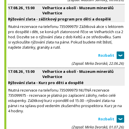
17.08.26
, 15:00
Velhartice a okolí - Muzeum minerálů
Velhartice
Rýžování zlata - zážitkový program pro děti a dospělé
!Nutná rezervace na telefonu 735099975! Zážitková akce s lektorem
pro dospělé i děti, se koná při zlatonosné říčce ve Velharticích cca 2
hod. Dozvíte se o rýžování zlata z dob Keltů a ze středověku. Sami
si vyzkoušíte rýžování zlata na pánvi. Pokud budete mít štěstí,
najdete zlatinky, granáty a rutil.
(Zapsal: Mirka Dvorská, 22.06.26)
17.08.26
, 15:00
Velhartice a okolí - Muzeum minerálů
Velhartice
Rýžování zlata - Kurz pro děti a dospělé
!Nutná rezervace na telefonu 735099975! NUTNÁ rezervace
735099975 - rezervace je platná po zaplacení zálohy, nebo celé
vstupenky. Zážitkový kurz v pondělí od 15.00 - rýžování zlata na
pánvi i na splavu pod vedením zkušeného prospektora. Kurz je na
4 hodiny.
(Zapsal: Mirka Dvorská, 01.07.26)