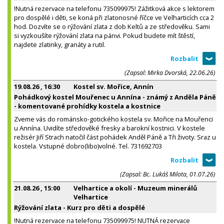
!Nutná rezervace na telefonu 735099975! Zážitková akce s lektorem
pro dospělé i děti, se koná při zlatonosné říčce ve Velharticích cca 2
hod. Dozvíte se o rýžování zlata z dob Keltů a ze středověku. Sami
si vyzkoušíte rýžování zlata na pánvi. Pokud budete mít štěstí,
najdete zlatinky, granáty a rutil.
(Zapsal: Mirka Dvorská, 22.06.26)
19.08.26
, 16:30
Kostel sv. Mořice, Annín
Pohádkový kostel Mouřenec u Annína - známý z Anděla Páně
- komentované prohídky kostela a kostnice
Zveme vás do románsko-gotického kostela sv. Mořice na Mouřenci
u Annína. Uvidíte středověké fresky a barokní kostnici. V kostele
režisér Jiří Strach natočil část pohádek Anděl Páně a Tři životy. Sraz u
kostela. Vstupné dobro(libo)volné. Tel. 731692703
(Zapsal: Bc. Lukáš Milota, 01.07.26)
21.08.26
, 15:00
Velhartice a okolí - Muzeum minerálů
Velhartice
Rýžování zlata - Kurz pro děti a dospělé
!Nutná rezervace na telefonu 735099975! NUTNÁ rezervace