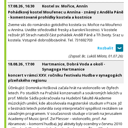
17.08.26
, 16:30
Kostel sv. Mořice, Annín
Pohádkový kostel Mouřenec u Annína - známý z Anděla Páně
- komentované prohídky kostela a kostnice
Zveme vás do románsko-gotického kostela sv. Mořice na Mouřenci
u Annína. Uvidíte středověké fresky a barokní kostnici. V kostele
režisér Jiří Strach natočil část pohádek Anděl Páně a Tři životy. Sraz u
kostela. Vstupné dobro(libo)volné. Tel. 731692703
(Zapsal: Bc. Lukáš Milota, 01.07.26)
18.08.26
, 17:00
Hartmanice, Dobrá Voda a okolí -
Synagoga Hartmanice
koncert v rámci XXV. ročníku festivalu Hudba v synagogách
plzeňského regionu
Účinkující: Dominika Hošková začala hrát na violoncello ve čtyřech
letech. Po studiích na Pražské konzervatoři a soukromých lekcích u
prof. Miloše Sádla pokračovala na Hudební fakultě Akademie
múzických umění, kde absolvovala magisterské studium v Praze. Již
v šestnácti letech potvrdila svoji interpretační vyspělost recitálem se
závažným programem. V současnosti studuje v Izraeli na Jerusalem
Academy of Music (prof. Zvi Plesser – violoncello, prof. Avi
Abramovic – komorní hudba). Její aktivity byly oceněny v červnu 2010