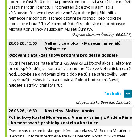
sporu se část Židů ocitla na pomyslném rozcestí a snažila se nalézt
vlastní národní identitu. Proč někteří Židé zvolili asimilaci s
většinovým českým obyvatelstvem? A proč se jiní přiklonili k
německé národnosti, zatímco ostatní se rozhodli pro rodící se
sionistické hnutí? To vše a mnohé další se dozvíte na přednášce
Michala Konvalinky v sušickém Muzeu Šumavy.
(Zapsal: Muzeum Šumavy, 06.08.26)
26.08.26
, 15:00
Velhartice a okolí - Muzeum minerálů
Velhartice
Rýžování zlata - zážitkový program pro děti a dospělé
!Nutná rezervace na telefonu 735099975! Zážitková akce s lektorem
pro dospělé i děti, se koná při zlatonosné říčce ve Velharticích cca 2
hod. Dozvíte se o rýžování zlata z dob Keltů a ze středověku. Sami
si vyzkoušíte rýžování zlata na pánvi. Pokud budete mít štěstí,
najdete zlatinky, granáty a rutil.
(Zapsal: Mirka Dvorská, 22.06.26)
26.08.26
, 16:30
Kostel sv. Mořice, Annín
Pohádkový kostel Mouřenec u Annína - známý z Anděla Páně
- komentované prohídky kostela a kostnice
Zveme vás do románsko-gotického kostela sv. Mořice na Mouřenci
u Annína. Uvidíte středověké fresky a barokní kostnici. V kostele