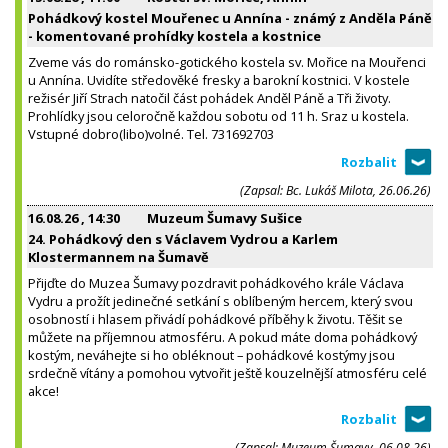
Pohádkový kostel Mouřenec u Annína - známý z Anděla Páně
- komentované prohídky kostela a kostnice
Zveme vás do románsko-gotického kostela sv. Mořice na Mouřenci
u Annína. Uvidíte středověké fresky a barokní kostnici. V kostele
režisér Jiří Strach natočil část pohádek Anděl Páně a Tři životy.
Prohlídky jsou celoročně každou sobotu od 11 h. Sraz u kostela.
Vstupné dobro(libo)volné. Tel. 731692703
(Zapsal: Bc. Lukáš Milota, 26.06.26)
16.08.26
, 14:30
Muzeum Šumavy Sušice
24. Pohádkový den s Václavem Vydrou a Karlem
Klostermannem na Šumavě
Přijďte do Muzea Šumavy pozdravit pohádkového krále Václava
Vydru a prožít jedinečné setkání s oblíbeným hercem, který svou
osobností i hlasem přivádí pohádkové příběhy k životu. Těšit se
můžete na příjemnou atmosféru. A pokud máte doma pohádkový
kostým, neváhejte si ho obléknout – pohádkové kostýmy jsou
srdečně vítány a pomohou vytvořit ještě kouzelnější atmosféru celé
akce!
(Zapsal: Muzeum Šumavy, 06.08.26)