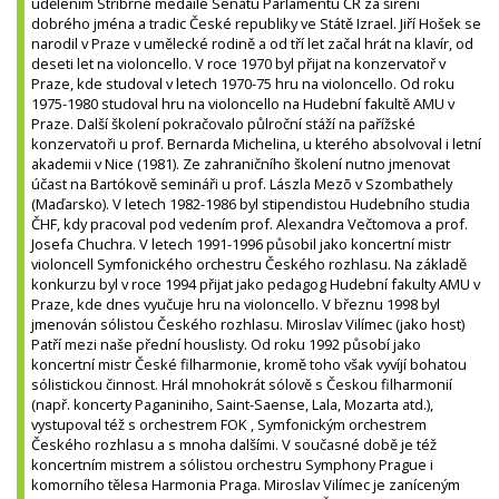
udělením Stříbrné medaile Senátu Parlamentu ČR za šíření
dobrého jména a tradic České republiky ve Státě Izrael. Jiří Hošek se
narodil v Praze v umělecké rodině a od tří let začal hrát na klavír, od
deseti let na violoncello. V roce 1970 byl přijat na konzervatoř v
Praze, kde studoval v letech 1970-75 hru na violoncello. Od roku
1975-1980 studoval hru na violoncello na Hudební fakultě AMU v
Praze. Další školení pokračovalo půlroční stáží na pařížské
konzervatoři u prof. Bernarda Michelina, u kterého absolvoval i letní
akademii v Nice (1981). Ze zahraničního školení nutno jmenovat
účast na Bartókově semináři u prof. Lászla Mezõ v Szombathely
(Maďarsko). V letech 1982-1986 byl stipendistou Hudebního studia
ČHF, kdy pracoval pod vedením prof. Alexandra Večtomova a prof.
Josefa Chuchra. V letech 1991-1996 působil jako koncertní mistr
violoncell Symfonického orchestru Českého rozhlasu. Na základě
konkurzu byl v roce 1994 přijat jako pedagog Hudební fakulty AMU v
Praze, kde dnes vyučuje hru na violoncello. V březnu 1998 byl
jmenován sólistou Českého rozhlasu. Miroslav Vilímec (jako host)
Patří mezi naše přední houslisty. Od roku 1992 působí jako
koncertní mistr České filharmonie, kromě toho však vyvíjí bohatou
sólistickou činnost. Hrál mnohokrát sólově s Českou filharmonií
(např. koncerty Paganiniho, Saint-Saense, Lala, Mozarta atd.),
vystupoval též s orchestrem FOK , Symfonickým orchestrem
Českého rozhlasu a s mnoha dalšími. V současné době je též
koncertním mistrem a sólistou orchestru Symphony Prague i
komorního tělesa Harmonia Praga. Miroslav Vilímec je zaníceným