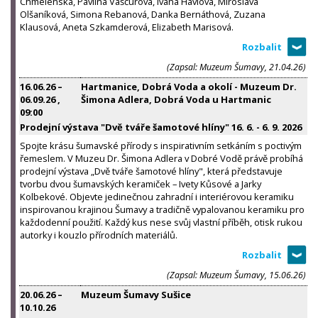
Chmelenská, Pavlína Vaščúrová, Ivana Havlová, Miroslava
Olšaníková, Simona Rebanová, Danka Bernáthová, Zuzana
Klausová, Aneta Szkamderová, Elizabeth Marisová.
(Zapsal: Muzeum Šumavy, 21.04.26)
16.06.26
–
Hartmanice, Dobrá Voda a okolí - Muzeum Dr.
06.09.26
,
Šimona Adlera, Dobrá Voda u Hartmanic
09:00
Prodejní výstava "Dvě tváře šamotové hlíny" 16. 6. - 6. 9. 2026
Spojte krásu šumavské přírody s inspirativním setkáním s poctivým
řemeslem. V Muzeu Dr. Šimona Adlera v Dobré Vodě právě probíhá
prodejní výstava „Dvě tváře šamotové hlíny", která představuje
tvorbu dvou šumavských keramiček – Ivety Kůsové a Jarky
Kolbekové. Objevte jedinečnou zahradní i interiérovou keramiku
inspirovanou krajinou Šumavy a tradičně vypalovanou keramiku pro
každodenní použití. Každý kus nese svůj vlastní příběh, otisk rukou
autorky i kouzlo přírodních materiálů.
(Zapsal: Muzeum Šumavy, 15.06.26)
20.06.26
–
Muzeum Šumavy Sušice
10.10.26