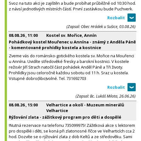
Svoz na tuto akci je zajištěn a bude probíhat průběžně od 10:30 hod.
z návsí jednotlivých místních částí. První zastávkou bude Puchverk.
(Zapsal: Obec Hrádek u Sušice, 03.08.26)
08.08.26
, 11:00
Kostel sv. Mořice, Annín
Pohádkový kostel Mouřenec u Annína - známý z Anděla Páně
- komentované prohídky kostela a kostnice
Zveme vás do románsko-gotického kostela sv. Mořice na Mouřenci
u Annína. Uvidíte středověké fresky a barokní kostnici. V kostele
režisér Jiří Strach natočil část pohádek Anděl Páně a Tři životy.
Prohlídky jsou celoročně každou sobotu od 11 h. Sraz u kostela.
Vstupné dobro(libo)volné. Tel. 731692703
(Zapsal: Bc. Lukáš Milota, 26.06.26)
08.08.26
, 15:00
Velhartice a okolí - Muzeum minerálů
Velhartice
Rýžování zlata - zážitkový program pro děti a dospělé
!Nutná rezervace na telefonu 735099975! Zážitková akce s lektorem
pro dospělé i děti, se koná při zlatonosné říčce ve Velharticích cca 2
hod. Dozvíte se o rýžování zlata z dob Keltů a ze středověku. Sami