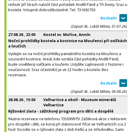
režisér Jiří Strach natočil část pohádek Anděl Páně a Tři životy. Sraz u
kostela. Vstupné dobro(libo)volné. Tel. 731692703
(Zapsal: Bc. Lukáš Milota, 01.07.26)
27.08.26
, 22:00
Kostel sv. Mořice, Annín
Noční prohlídky kostela a kostnice na Mouřenci při svíčkách
a loučích
Vydejte se na noční prohlídky památného kostela na Mouřenci a
sousední kostnice. Areál, kde vznikla část pohádky Anděl Páně,
bude osvětlený svíčkami a loučemi. Uslyšíte zajímavosti z historie i
současnosti. Sraz účastníků je ve 22 hodin u kostela. Bez
rezervace.
(Zapsal: Bc. Lukáš Milota, 06.08.26)
28.08.26
, 15:00
Velhartice a okolí - Muzeum minerálů
Velhartice
Rýžování zlata - zážitkový program pro děti a dospělé
!Nutná rezervace na telefonu 735099975! Zážitková akce s lektorem
pro dospělé i děti, se koná při zlatonosné říčce ve Velharticích cca 2
hod. Dozvíte se o rýžování zlata z dob Keltů a ze středověku. Sami