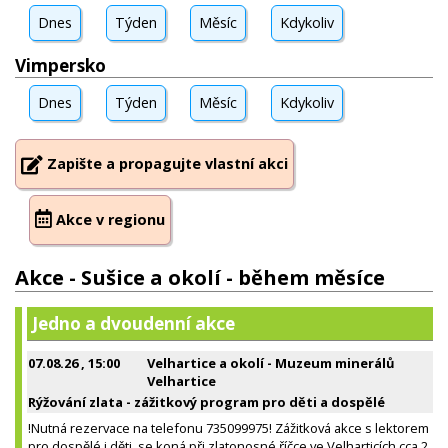
Dnes
Týden
Měsíc
Kdykoliv
Vimpersko
Dnes
Týden
Měsíc
Kdykoliv
Zapište a propagujte vlastní akci
Akce v regionu
Akce - Sušice a okolí - během měsíce
Jedno a dvoudenní akce
07.08.26
, 15:00
Velhartice a okolí - Muzeum minerálů
Velhartice
Rýžování zlata - zážitkový program pro děti a dospělé
!Nutná rezervace na telefonu 735099975! Zážitková akce s lektorem
pro dospělé i děti, se koná při zlatonosné říčce ve Velharticích cca 2