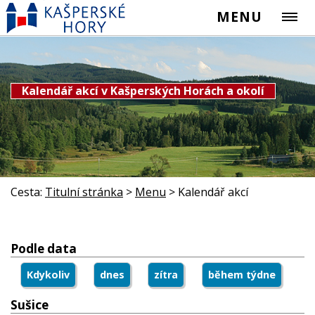
MENU
Kalendář akcí v Kašperských Horách a okolí
Cesta:
Titulní stránka
>
Menu
>
Kalendář akcí
Podle data
Kdykoliv
dnes
zítra
během týdne
Sušice