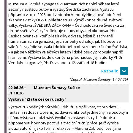
Muzeum v Horské synagoze v Hartmanicích nabízí během letní
sezóny návštěvu putovní výstavy Švédská záchrana. Výstavu
připravilo v roce 2025 pod vedením Venduly Hingarové oddělení
skandinavistiky ÚGS u příležitosti 80. výročí konce druhé světové
války. Výstava „ŠVÉDSKÁ ZÁCHRANA – Čechoslováci ve Švédsku za
druhé světové války“ reflektuje osudy obyvatel okupovaného
Československa, kteří přežili díky odvaze, štěstí či záchraně
humanitárních organizací. Jejich příběhy odhalují, jak hluboce se
válečná tragédie vepsala i do klidného obrazu neutrálního Švédska
– a jak se v těžkých válečných letech lidské osudy propojily napříč
hranicemi. Výstava bude ukončena přednáškou její autorky PhDr.
Venduly Hingarové, Ph. D. v sobotu 12. září od 18 hodin
(Zapsal: Muzeum Šumavy, 14.07.26)
02.06.26
–
Muzeum Šumavy Sušice
31.10.26
Výstava "Zlaté české ručičky"
Výstava rukodělných výrobků. Přibližuje trpělivost, cit pro detail,
fantazii i radost z tvoření, jež dává vzniknout jedinečným a osobitým
dílům. Výstava nabízí návštěvníkům zastavení v rychlé době a
připomenutí hodnoty poctivé a tradiční ruční práce, jejíž výroba
slouží autorům jako forma relaxace. - Martina Zabloudilová, Jana