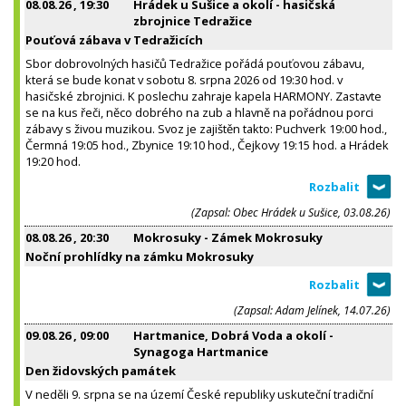
08.08.26
, 19:30
Hrádek u Sušice a okolí - hasičská
zbrojnice Tedražice
Pouťová zábava v Tedražicích
Sbor dobrovolných hasičů Tedražice pořádá pouťovou zábavu,
která se bude konat v sobotu 8. srpna 2026 od 19:30 hod. v
hasičské zbrojnici. K poslechu zahraje kapela HARMONY. Zastavte
se na kus řeči, něco dobrého na zub a hlavně na pořádnou porci
zábavy s živou muzikou. Svoz je zajištěn takto: Puchverk 19:00 hod.,
Čermná 19:05 hod., Zbynice 19:10 hod., Čejkovy 19:15 hod. a Hrádek
19:20 hod.
(Zapsal: Obec Hrádek u Sušice, 03.08.26)
08.08.26
, 20:30
Mokrosuky - Zámek Mokrosuky
Noční prohlídky na zámku Mokrosuky
(Zapsal: Adam Jelínek, 14.07.26)
09.08.26
, 09:00
Hartmanice, Dobrá Voda a okolí -
Synagoga Hartmanice
Den židovských památek
V neděli 9. srpna se na území České republiky uskuteční tradiční