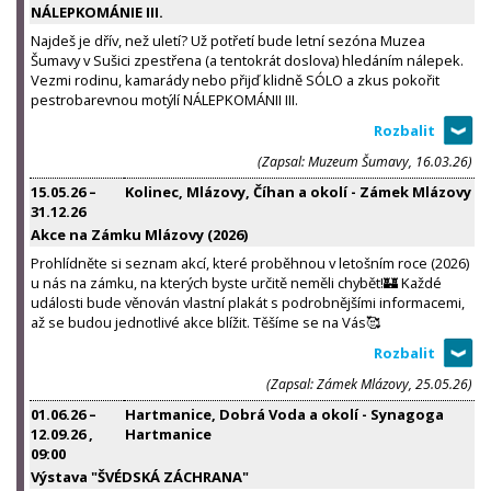
NÁLEPKOMÁNIE III.
Najdeš je dřív, než uletí? Už potřetí bude letní sezóna Muzea
Šumavy v Sušici zpestřena (a tentokrát doslova) hledáním nálepek.
Vezmi rodinu, kamarády nebo přijď klidně SÓLO a zkus pokořit
pestrobarevnou motýlí NÁLEPKOMÁNII III.
(Zapsal: Muzeum Šumavy, 16.03.26)
15.05.26
–
Kolinec, Mlázovy, Číhan a okolí - Zámek Mlázovy
31.12.26
Akce na Zámku Mlázovy (2026)
Prohlídněte si seznam akcí, které proběhnou v letošním roce (2026)
u nás na zámku, na kterých byste určitě neměli chybět!🏰 Každé
události bude věnován vlastní plakát s podrobnějšími informacemi,
až se budou jednotlivé akce blížit. Těšíme se na Vás🥰
(Zapsal: Zámek Mlázovy, 25.05.26)
01.06.26
–
Hartmanice, Dobrá Voda a okolí - Synagoga
12.09.26
,
Hartmanice
09:00
Výstava "ŠVÉDSKÁ ZÁCHRANA"