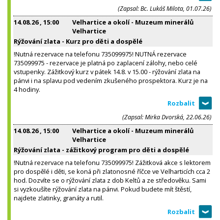
(Zapsal: Bc. Lukáš Milota, 01.07.26)
14.08.26
, 15:00
Velhartice a okolí - Muzeum minerálů
Velhartice
Rýžování zlata - Kurz pro děti a dospělé
!Nutná rezervace na telefonu 735099975! NUTNÁ rezervace
735099975 - rezervace je platná po zaplacení zálohy, nebo celé
vstupenky. Zážitkový kurz v pátek 14.8. v 15.00 - rýžování zlata na
pánvi i na splavu pod vedením zkušeného prospektora. Kurz je na
4 hodiny.
(Zapsal: Mirka Dvorská, 22.06.26)
14.08.26
, 15:00
Velhartice a okolí - Muzeum minerálů
Velhartice
Rýžování zlata - zážitkový program pro děti a dospělé
!Nutná rezervace na telefonu 735099975! Zážitková akce s lektorem
pro dospělé i děti, se koná při zlatonosné říčce ve Velharticích cca 2
hod. Dozvíte se o rýžování zlata z dob Keltů a ze středověku. Sami
si vyzkoušíte rýžování zlata na pánvi. Pokud budete mít štěstí,
najdete zlatinky, granáty a rutil.