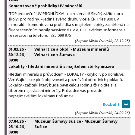
Komentované prohlídky UV minerálů
!TOP jedinečná UV PROHLÍDKA! - na rezervaci! Skvělý zážitek pro
školy i pro rodiny. – jediná svého druhu v celé ČR. Přes 800 UV
minerálů. - komentovaná prohlídka s majitelem sbírky zaměřená na
fluorescenční minerály nasvícené UV A, B i C světlem. Informace a
rezervace na telefonu: 735 099 975
(Zapsal: Mirka Dvorská, 28.12.25)
01.03.26
–
Velhartice a okolí - Muzeum minerálů
30.12.26
,
Velhartice + Šumava
09:00
Lokality - hledání minerálů s majitelem sbírky muzea
Hledání minerálů s průvodcem – LOKALITY - kdykoliv po domluvě.
Vzrušující akce plná objevování a poznávání přírodních pokladů.
Lokality - zážitek, který bude bavit celou rodinu 😍 Pojďte si s
Liborem najít vlastní minerály. Průvodce vás provede
nejzajímavějšími lokalitami Pošumaví.
(Zapsal: Mirka Dvorská, 24.02.26)
07.04.26
–
Muzeum Šumavy Sušice - Muzeum Šumavy
25.10.26
,
Sušice
09:00