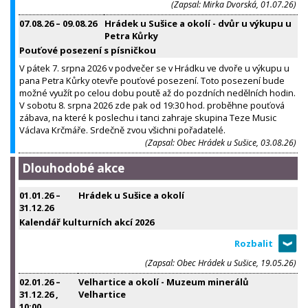
(Zapsal: Mirka Dvorská, 01.07.26)
07.08.26
–
09.08.26
Hrádek u Sušice a okolí - dvůr u výkupu u
Petra Kůrky
Pouťové posezení s písničkou
V pátek 7. srpna 2026 v podvečer se v Hrádku ve dvoře u výkupu u
pana Petra Kůrky otevře pouťové posezení. Toto posezení bude
možné využít po celou dobu poutě až do pozdních nedělních hodin.
V sobotu 8. srpna 2026 zde pak od 19:30 hod. proběhne pouťová
zábava, na které k poslechu i tanci zahraje skupina Teze Music
Václava Krčmáře. Srdečně zvou všichni pořadatelé.
(Zapsal: Obec Hrádek u Sušice, 03.08.26)
Dlouhodobé akce
01.01.26
–
Hrádek u Sušice a okolí
31.12.26
Kalendář kulturních akcí 2026
(Zapsal: Obec Hrádek u Sušice, 19.05.26)
02.01.26
–
Velhartice a okolí - Muzeum minerálů
31.12.26
,
Velhartice
10:00