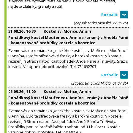
si vyzkoušíte rýžování zlata na pánvi. Pokud budete mít štěstí,
najdete zlatinky, granáty a rutil.
(Zapsal: Mirka Dvorská, 22.06.26)
31.08.26
, 16:30
Kostel sv. Mořice, Annín
Pohádkový kostel Mouřenec u Annína - známý z Anděla Páně
- komentované prohídky kostela a kostnice
Zveme vás do románsko-gotického kostela sv. Mořice na Mouřenci
u Annína. Uvidíte středověké fresky a barokní kostnici. V kostele
režisér Jiří Strach natočil část pohádek Anděl Páně a Tři životy. Sraz u
kostela. Vstupné dobro(libo)volné. Tel. 731692703
(Zapsal: Bc. Lukáš Milota, 01.07.26)
05.09.26
, 11:00
Kostel sv. Mořice, Annín
Pohádkový kostel Mouřenec u Annína - známý z Anděla Páně
- komentované prohídky kostela a kostnice
Zveme vás do románsko-gotického kostela sv. Mořice na Mouřenci
u Annína. Uvidíte středověké fresky a barokní kostnici. V kostele
režisér Jiří Strach natočil část pohádek Anděl Páně a Tři životy.
Prohlídky jsou celoročně každou sobotu od 11 h. Sraz u kostela.
Vstupné dobro(libo)volné. Tel. 731692703