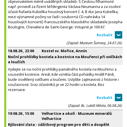
objevovatelem méně uváděných skladeb. S Českou filharmonií
např. provedl za řízení šéfdirigenta Václava Neumanna a za osobní
účasti Rafaela Kubelíka houslový koncert č. 4, B dur Jana Kubelíka,
mezi významné počiny se řadí i souborná CD nahrávka 14
houslových koncertů francouzského klasického skladatele Josepha
Boulogne, Chevaliera de Saint-George. Vstupné je 100 Kč
(Zapsal: Muzeum Šumavy, 24.07.26)
18.08.26
, 22:00
Kostel sv. Mořice, Annín
Noční prohlídky kostela a kostnice na Mouřenci při svíčkách
a loučích
Vydejte se na noční prohlídky památného kostela na Mouřenci a
sousední kostnice. Areál, kde vznikla část pohádky Anděl Páně,
bude osvětlený svíčkami a loučemi. Uslyšíte zajímavosti z historie i
současnosti. Sraz účastníků je ve 22 hodin u kostela. Bez
rezervace.
(Zapsal: Bc. Lukáš Milota, 06.08.26)
19.08.26
, 15:00
Velhartice a okolí - Muzeum minerálů
Velhartice
Rýžování zlata - zážitkový program pro děti a dospělé