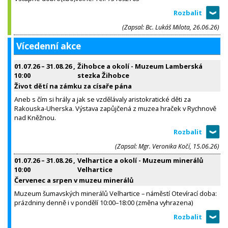
(Zapsal: Bc. Lukáš Milota, 26.06.26)
Vícedenní akce
01.07.26
–
31.08.26
,
Žihobce a okolí - Muzeum Lamberská
10:00
stezka Žihobce
Život dětí na zámku za císaře pána
Aneb s čím si hrály a jak se vzdělávaly aristokratické děti za
Rakouska-Uherska. Výstava zapůjčená z muzea hraček v Rychnově
nad Kněžnou.
(Zapsal: Mgr. Veronika Kočí, 15.06.26)
01.07.26
–
31.08.26
,
Velhartice a okolí - Muzeum minerálů
10:00
Velhartice
Červenec a srpen v muzeu minerálů
Muzeum šumavských minerálů Velhartice – náměstí Otevírací doba:
prázdniny denně i v pondělí 10:00–18:00 (změna vyhrazena)