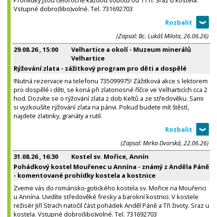
Vstupné dobro(libo)volné. Tel. 731692703
(Zapsal: Bc. Lukáš Milota, 26.06.26)
29.08.26
, 15:00
Velhartice a okolí - Muzeum minerálů
Velhartice
Rýžování zlata - zážitkový program pro děti a dospělé
!Nutná rezervace na telefonu 735099975! Zážitková akce s lektorem
pro dospělé i děti, se koná při zlatonosné říčce ve Velharticích cca 2
hod. Dozvíte se o rýžování zlata z dob Keltů a ze středověku. Sami
si vyzkoušíte rýžování zlata na pánvi. Pokud budete mít štěstí,
najdete zlatinky, granáty a rutil.
(Zapsal: Mirka Dvorská, 22.06.26)
31.08.26
, 16:30
Kostel sv. Mořice, Annín
Pohádkový kostel Mouřenec u Annína - známý z Anděla Páně
- komentované prohídky kostela a kostnice
Zveme vás do románsko-gotického kostela sv. Mořice na Mouřenci
u Annína. Uvidíte středověké fresky a barokní kostnici. V kostele
režisér Jiří Strach natočil část pohádek Anděl Páně a Tři životy. Sraz u
kostela. Vstupné dobro(libo)volné. Tel. 731692703