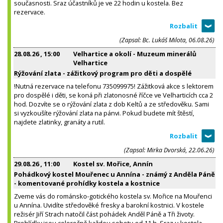
současnosti. Sraz účastníků je ve 22 hodin u kostela. Bez
rezervace.
(Zapsal: Bc. Lukáš Milota, 06.08.26)
28.08.26
, 15:00
Velhartice a okolí - Muzeum minerálů
Velhartice
Rýžování zlata - zážitkový program pro děti a dospělé
!Nutná rezervace na telefonu 735099975! Zážitková akce s lektorem
pro dospělé i děti, se koná při zlatonosné říčce ve Velharticích cca 2
hod. Dozvíte se o rýžování zlata z dob Keltů a ze středověku. Sami
si vyzkoušíte rýžování zlata na pánvi. Pokud budete mít štěstí,
najdete zlatinky, granáty a rutil.
(Zapsal: Mirka Dvorská, 22.06.26)
29.08.26
, 11:00
Kostel sv. Mořice, Annín
Pohádkový kostel Mouřenec u Annína - známý z Anděla Páně
- komentované prohídky kostela a kostnice
Zveme vás do románsko-gotického kostela sv. Mořice na Mouřenci
u Annína. Uvidíte středověké fresky a barokní kostnici. V kostele
režisér Jiří Strach natočil část pohádek Anděl Páně a Tři životy.
Prohlídky jsou celoročně každou sobotu od 11 h. Sraz u kostela.