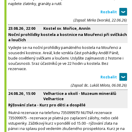
najdete zlatinky, granáty a rutil.
(Zapsal: Mirka Dvorská, 22.06.26)
23.08.26
, 22:00
Kostel sv. Mořice, Annín
Noční prohlídky kostela a kostnice na Mouřenci při svíčkách
a loučích
Vydejte se na noční prohlídky památného kostela na Mouřenci a
sousední kostnice. Areál, kde vznikla část pohádky Anděl Páně,
bude osvětlený svíčkami a loučemi. Uslyšíte zajímavosti z historie i
současnosti. Sraz účastníků je ve 22 hodin u kostela. Bez
rezervace.
(Zapsal: Bc. Lukáš Milota, 06.08.26)
24.08.26
, 15:00
Velhartice a okolí - Muzeum minerálů
Velhartice
Rýžování zlata - Kurz pro děti a dospělé
!Nutná rezervace na telefonu 735099975! NUTNÁ rezervace
735099975 - rezervace je platná po zaplacení zálohy, nebo celé
vstupenky. Zážitkový kurz v pondělí od 15.00 - rýžování zlata na
pánvi i na splavu pod vedením zkušeného prospektora. Kurz je na