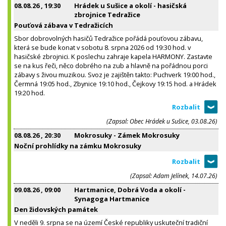
08.08.26
, 19:30
Hrádek u Sušice a okolí - hasičská
zbrojnice Tedražice
Pouťová zábava v Tedražicích
Sbor dobrovolných hasičů Tedražice pořádá pouťovou zábavu,
která se bude konat v sobotu 8. srpna 2026 od 19:30 hod. v
hasičské zbrojnici. K poslechu zahraje kapela HARMONY. Zastavte
se na kus řeči, něco dobrého na zub a hlavně na pořádnou porci
zábavy s živou muzikou. Svoz je zajištěn takto: Puchverk 19:00 hod.,
Čermná 19:05 hod., Zbynice 19:10 hod., Čejkovy 19:15 hod. a Hrádek
19:20 hod.
(Zapsal: Obec Hrádek u Sušice, 03.08.26)
08.08.26
, 20:30
Mokrosuky - Zámek Mokrosuky
Noční prohlídky na zámku Mokrosuky
(Zapsal: Adam Jelínek, 14.07.26)
09.08.26
, 09:00
Hartmanice, Dobrá Voda a okolí -
Synagoga Hartmanice
Den židovských památek
V neděli 9. srpna se na území České republiky uskuteční tradiční