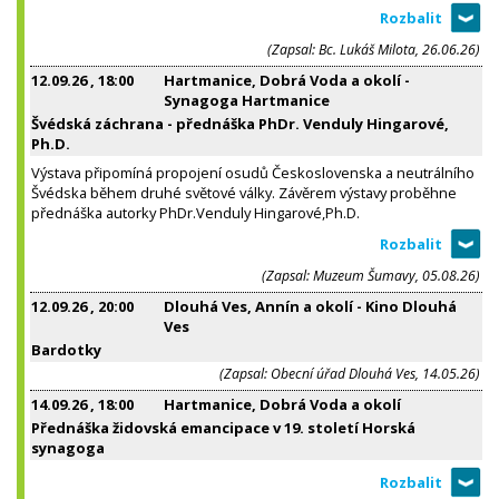
(Zapsal: Bc. Lukáš Milota, 26.06.26)
12.09.26
, 18:00
Hartmanice, Dobrá Voda a okolí -
Synagoga Hartmanice
Švédská záchrana - přednáška PhDr. Venduly Hingarové,
Ph.D.
Výstava připomíná propojení osudů Československa a neutrálního
Švédska během druhé světové války. Závěrem výstavy proběhne
přednáška autorky PhDr.Venduly Hingarové,Ph.D.
(Zapsal: Muzeum Šumavy, 05.08.26)
12.09.26
, 20:00
Dlouhá Ves, Annín a okolí - Kino Dlouhá
Ves
Bardotky
(Zapsal: Obecní úřad Dlouhá Ves, 14.05.26)
14.09.26
, 18:00
Hartmanice, Dobrá Voda a okolí
Přednáška židovská emancipace v 19. století Horská
synagoga