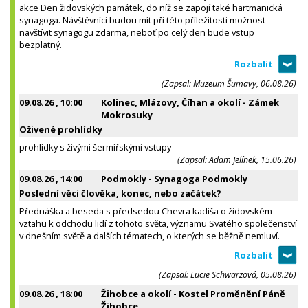
akce Den židovských památek, do níž se zapojí také hartmanická
synagoga. Návštěvníci budou mít při této příležitosti možnost
navštívit synagogu zdarma, neboť po celý den bude vstup
bezplatný.
(Zapsal: Muzeum Šumavy, 06.08.26)
09.08.26
, 10:00
Kolinec, Mlázovy, Číhan a okolí - Zámek
Mokrosuky
Oživené prohlídky
prohlídky s živými šermířskými vstupy
(Zapsal: Adam Jelínek, 15.06.26)
09.08.26
, 14:00
Podmokly - Synagoga Podmokly
Poslední věci člověka, konec, nebo začátek?
Přednáška a beseda s předsedou Chevra kadiša o židovském
vztahu k odchodu lidí z tohoto světa, významu Svatého společenství
v dnešním světě a dalších tématech, o kterých se běžně nemluví.
(Zapsal: Lucie Schwarzová, 05.08.26)
09.08.26
, 18:00
Žihobce a okolí - Kostel Proměnění Páně
Žihobce