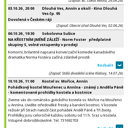
(Zapsal: Bc. Lukáš Milota, 26.06.26)
03.10.26
, 20:00
Dlouhá Ves, Annín a okolí - Kino Dlouhá
Ves čp. 95
Dovolená v Českém ráji
(Zapsal: Obecní úřad Dlouhá Ves, 02.06.26)
06.10.26
, 19:30
Sokolovna Sušice
NA KŘESTNÍM JMÉNĚ ZÁLEŽÍ - Norm Foster předplatné
skupiny S, volné vstupenky v prodeji
Komorní, brilantně napsaná konverzační komedie kanadského
dramatika Norma Fostera začíná zdánlivě prostě.
(Zapsal: Stálá divadelní scéna Klatovy, 14.07.26)
10.10.26
, 11:00
Kostel sv. Mořice, Annín
Pohádkový kostel Mouřenec u Annína - známý z Anděla Páně
- komentované prohídky kostela a kostnice
Zveme vás do románsko-gotického kostela sv. Mořice na Mouřenci
u Annína. Uvidíte středověké fresky a barokní kostnici. V kostele
režisér Jiří Strach natočil část pohádek Anděl Páně a Tři životy.
Prohlídky jsou celoročně každou sobotu od 11 h. Sraz u kostela.
Vstupné dobro(libo)volné. Tel. 731692703