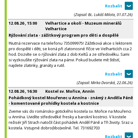
(Zapsal: Bc. Lukáš Milota, 01.07.26)
12.08.26
, 15:00
Velhartice a okolí - Muzeum minerálů
Velhartice
Rýžování zlata - zážitkový program pro děti a dospělé
!Nutná rezervace na telefonu 735099975! Zážitková akce s lektorem
pro dospělé i děti, se koná při zlatonosné říčce ve Velharticích cca 2
hod. Dozvíte se o rýžování zlata z dob Keltů a ze středověku. Sami
si vyzkoušíte rýžování zlata na pánvi. Pokud budete mít štěstí,
najdete zlatinky, granáty a rutil.
(Zapsal: Mirka Dvorská, 22.06.26)
12.08.26
, 16:30
Kostel sv. Mořice, Annín
Pohádkový kostel Mouřenec u Annína - známý z Anděla Páně
- komentované prohídky kostela a kostnice
Zveme vás do románsko-gotického kostela sv. Mořice na Mouřenci
u Annína. Uvidíte středověké fresky a barokní kostnici. V kostele
režisér Jiří Strach natočil část pohádek Anděl Páně a Tři životy. Sraz u
kostela. Vstupné dobro(libo)volné. Tel. 731692703