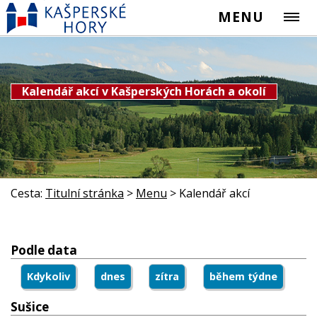
MENU
Kalendář akcí v Kašperských Horách a okolí
Cesta:
Titulní stránka
>
Menu
>
Kalendář akcí
Podle data
Kdykoliv
dnes
zítra
během týdne
Sušice