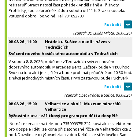
režisér Jiří Strach natočil část pohádek Anděl Páně a Tři životy.
Prohlídky jsou celoročně každou sobotu od 11 h. Sraz u kostela.
Vstupné dobro(libo)volné. Tel. 731692703
(Zapsal: Bc. Lukáš Milota, 26.06.26)
08.08.26
, 11:00
Hrádek u Sušice a okolí - náves v
Tedražicích
Svěcení nového hasičského automobilu v Tedražicích
V sobotu 8. 8. 2026 proběhne v Tedražicích svěcení nového
dopravního automobilu Mercedes Benz. Začátek bude v 11:00 hod.
Svoz na tuto akci je zajištěn a bude probíhat průběžně od 10:30 hod.
z návsí jednotlivých místních částí. První zastávkou bude Puchverk.
(Zapsal: Obec Hrádek u Sušice, 03.08.26)
08.08.26
, 15:00
Velhartice a okolí - Muzeum minerálů
Velhartice
Rýžování zlata - zážitkový program pro děti a dospělé
!Nutná rezervace na telefonu 735099975! Zážitková akce s lektorem
pro dospělé i děti, se koná při zlatonosné říčce ve Velharticích cca 2
hod. Dozvíte se o rýžování zlata z dob Keltů a ze středověku. Sami