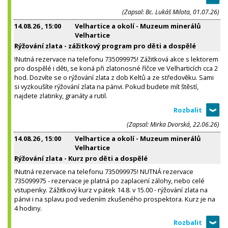
(Zapsal: Bc. Lukáš Milota, 01.07.26)
14.08.26
, 15:00
Velhartice a okolí - Muzeum minerálů
Velhartice
Rýžování zlata - zážitkový program pro děti a dospělé
!Nutná rezervace na telefonu 735099975! Zážitková akce s lektorem
pro dospělé i děti, se koná při zlatonosné říčce ve Velharticích cca 2
hod. Dozvíte se o rýžování zlata z dob Keltů a ze středověku. Sami
si vyzkoušíte rýžování zlata na pánvi. Pokud budete mít štěstí,
najdete zlatinky, granáty a rutil.
(Zapsal: Mirka Dvorská, 22.06.26)
14.08.26
, 15:00
Velhartice a okolí - Muzeum minerálů
Velhartice
Rýžování zlata - Kurz pro děti a dospělé
!Nutná rezervace na telefonu 735099975! NUTNÁ rezervace
735099975 - rezervace je platná po zaplacení zálohy, nebo celé
vstupenky. Zážitkový kurz v pátek 14.8. v 15.00 - rýžování zlata na
pánvi i na splavu pod vedením zkušeného prospektora. Kurz je na
4 hodiny.