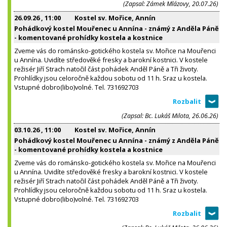
(Zapsal: Zámek Mlázovy, 20.07.26)
26.09.26
, 11:00
Kostel sv. Mořice, Annín
Pohádkový kostel Mouřenec u Annína - známý z Anděla Páně
- komentované prohídky kostela a kostnice
Zveme vás do románsko-gotického kostela sv. Mořice na Mouřenci
u Annína. Uvidíte středověké fresky a barokní kostnici. V kostele
režisér Jiří Strach natočil část pohádek Anděl Páně a Tři životy.
Prohlídky jsou celoročně každou sobotu od 11 h. Sraz u kostela.
Vstupné dobro(libo)volné. Tel. 731692703
(Zapsal: Bc. Lukáš Milota, 26.06.26)
03.10.26
, 11:00
Kostel sv. Mořice, Annín
Pohádkový kostel Mouřenec u Annína - známý z Anděla Páně
- komentované prohídky kostela a kostnice
Zveme vás do románsko-gotického kostela sv. Mořice na Mouřenci
u Annína. Uvidíte středověké fresky a barokní kostnici. V kostele
režisér Jiří Strach natočil část pohádek Anděl Páně a Tři životy.
Prohlídky jsou celoročně každou sobotu od 11 h. Sraz u kostela.
Vstupné dobro(libo)volné. Tel. 731692703