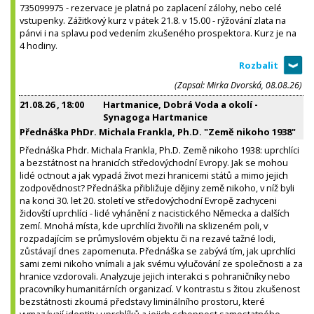
735099975 - rezervace je platná po zaplacení zálohy, nebo celé
vstupenky. Zážitkový kurz v pátek 21.8. v 15.00 - rýžování zlata na
pánvi i na splavu pod vedením zkušeného prospektora. Kurz je na
4 hodiny.
(Zapsal: Mirka Dvorská, 08.08.26)
21.08.26
, 18:00
Hartmanice, Dobrá Voda a okolí -
Synagoga Hartmanice
Přednáška PhDr. Michala Frankla, Ph.D. "Země nikoho 1938"
Přednáška Phdr. Michala Frankla, Ph.D. Země nikoho 1938: uprchlíci
a bezstátnost na hranicích středovýchodní Evropy. Jak se mohou
lidé octnout a jak vypadá život mezi hranicemi států a mimo jejich
zodpovědnost? Přednáška přibližuje dějiny země nikoho, v níž byli
na konci 30. let 20. století ve středovýchodní Evropě zachyceni
židovští uprchlíci - lidé vyhánění z nacistického Německa a dalších
zemí. Mnohá místa, kde uprchlíci živořili na sklizeném poli, v
rozpadajícím se průmyslovém objektu či na rezavé tažné lodi,
zůstávají dnes zapomenuta. Přednáška se zabývá tím, jak uprchlíci
sami zemi nikoho vnímali a jak svému vylučování ze společnosti a za
hranice vzdorovali. Analyzuje jejich interakci s pohraničníky nebo
pracovníky humanitárních organizací. V kontrastu s žitou zkušenost
bezstátnosti zkoumá představy liminálního prostoru, které
vymazávají identitu uprchlíků a jejich schopnost samostatného