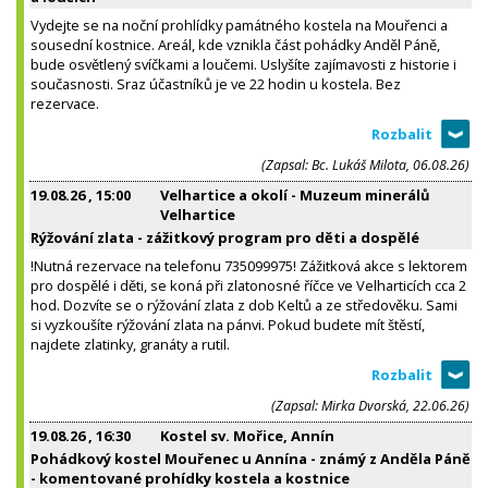
Vydejte se na noční prohlídky památného kostela na Mouřenci a
sousední kostnice. Areál, kde vznikla část pohádky Anděl Páně,
bude osvětlený svíčkami a loučemi. Uslyšíte zajímavosti z historie i
současnosti. Sraz účastníků je ve 22 hodin u kostela. Bez
rezervace.
(Zapsal: Bc. Lukáš Milota, 06.08.26)
19.08.26
, 15:00
Velhartice a okolí - Muzeum minerálů
Velhartice
Rýžování zlata - zážitkový program pro děti a dospělé
!Nutná rezervace na telefonu 735099975! Zážitková akce s lektorem
pro dospělé i děti, se koná při zlatonosné říčce ve Velharticích cca 2
hod. Dozvíte se o rýžování zlata z dob Keltů a ze středověku. Sami
si vyzkoušíte rýžování zlata na pánvi. Pokud budete mít štěstí,
najdete zlatinky, granáty a rutil.
(Zapsal: Mirka Dvorská, 22.06.26)
19.08.26
, 16:30
Kostel sv. Mořice, Annín
Pohádkový kostel Mouřenec u Annína - známý z Anděla Páně
- komentované prohídky kostela a kostnice