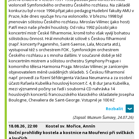
violoncell Symfonického orchestru Českého rozhlasu. Na základě
konkurzu byl v roce 1994 přijat jako pedagog Hudební fakulty AMU v
Praze, kde dnes vyučuje hru na violoncello. V březnu 1998 byl
jmenován sólistou Českého rozhlasu. Miroslav Vilímec (jako host)
Patří mezi naše přední houslisty. Od roku 1992 působí jako
koncertní mistr České filharmonie, kromě toho však vyvíjí bohatou
sólistickou činnost. Hrál mnohokrát sólově s Českou filharmonií
(např. koncerty Paganiniho, Saint-Saense, Lala, Mozarta atd.),
vystupoval též s orchestrem FOK , Symfonickým orchestrem
Českého rozhlasu a s mnoha dalšími. V současné době je též
koncertním mistrem a sólistou orchestru Symphony Prague i
komorního tělesa Harmonia Praga. Miroslav Vilímec je zaníceným
objevovatelem méně uváděných skladeb. S Českou filharmonií
např. provedl za řízení šéfdirigenta Václava Neumanna a za osobní
účasti Rafaela Kubelíka houslový koncert č. 4, B dur Jana Kubelíka,
mezi významné počiny se řadí i souborná CD nahrávka 14
houslových koncertů francouzského klasického skladatele Josepha
Boulogne, Chevaliera de Saint-George. Vstupné je 100 Kč
(Zapsal: Muzeum Šumavy, 24.07.26)
18.08.26
, 22:00
Kostel sv. Mořice, Annín
Noční prohlídky kostela a kostnice na Mouřenci při svíčkách
a loučích