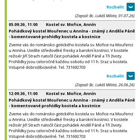
(Zapsal: Bc. Lukáš Milota, 01.07.26)
05.09.26
, 11:00
Kostel sv. Mořice, Annín
Pohádkový kostel Mouřenec u Annína - známý z Anděla Páně
- komentované prohídky kostela a kostnice
Zveme vás do románsko-gotického kostela sv. Mořice na Mouřenci
u Annína. Uvidíte středověké fresky a barokní kostnici. V kostele
režisér Jiří Strach natočil část pohádek Anděl Páně a Tři životy.
Prohlídky jsou celoročně každou sobotu od 11 h. Sraz u kostela.
Vstupné dobro(libo)volné. Tel. 731692703
(Zapsal: Bc. Lukáš Milota, 26.06.26)
12.09.26
, 11:00
Kostel sv. Mořice, Annín
Pohádkový kostel Mouřenec u Annína - známý z Anděla Páně
- komentované prohídky kostela a kostnice
Zveme vás do románsko-gotického kostela sv. Mořice na Mouřenci
u Annína. Uvidíte středověké fresky a barokní kostnici. V kostele
režisér Jiří Strach natočil část pohádek Anděl Páně a Tři životy.
Prohlídky jsou celoročně každou sobotu od 11 h. Sraz u kostela.
Vstupné dobro(libo)volné. Tel. 731692703