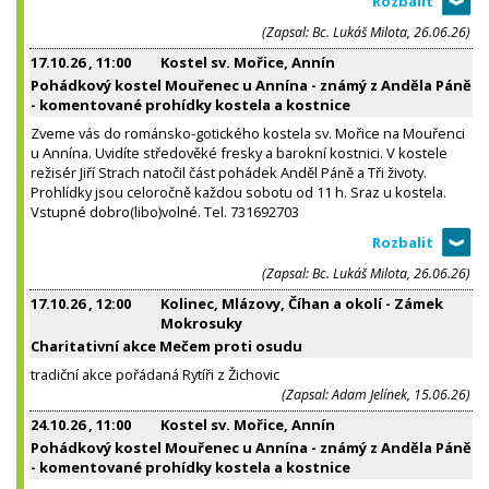
(Zapsal: Bc. Lukáš Milota, 26.06.26)
17.10.26
, 11:00
Kostel sv. Mořice, Annín
Pohádkový kostel Mouřenec u Annína - známý z Anděla Páně
- komentované prohídky kostela a kostnice
Zveme vás do románsko-gotického kostela sv. Mořice na Mouřenci
u Annína. Uvidíte středověké fresky a barokní kostnici. V kostele
režisér Jiří Strach natočil část pohádek Anděl Páně a Tři životy.
Prohlídky jsou celoročně každou sobotu od 11 h. Sraz u kostela.
Vstupné dobro(libo)volné. Tel. 731692703
(Zapsal: Bc. Lukáš Milota, 26.06.26)
17.10.26
, 12:00
Kolinec, Mlázovy, Číhan a okolí - Zámek
Mokrosuky
Charitativní akce Mečem proti osudu
tradiční akce pořádaná Rytíři z Žichovic
(Zapsal: Adam Jelínek, 15.06.26)
24.10.26
, 11:00
Kostel sv. Mořice, Annín
Pohádkový kostel Mouřenec u Annína - známý z Anděla Páně
- komentované prohídky kostela a kostnice