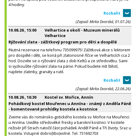
4 hodiny.
(Zapsal: Mirka Dvorská, 01.07.26)
10.08.26
, 15:00
Velhartice a okolí - Muzeum minerálů
Velhartice
Rýžování zlata - zážitkový program pro děti a dospělé
!Nutná rezervace na telefonu 735099975! Zážitková akce s lektorem
pro dospělé i děti, se koná při zlatonosné říčce ve Velharticích cca 2
hod. Dozvíte se o rýžování zlata z dob Keltů a ze středověku. Sami
si vyzkoušíte rýžování zlata na pánvi. Pokud budete mít štěstí,
najdete zlatinky, granáty a rutil.
(Zapsal: Mirka Dvorská, 22.06.26)
10.08.26
, 16:30
Kostel sv. Mořice, Annín
Pohádkový kostel Mouřenec u Annína - známý z Anděla Páně
- komentované prohídky kostela a kostnice
Zveme vás do románsko-gotického kostela sv. Mořice na Mouřenci
u Annína. Uvidíte středověké fresky a barokní kostnici. V kostele
režisér Jiří Strach natočil část pohádek Anděl Páně a Tři životy. Sraz u
kostela. Vstupné dobro(libo)volné. Tel. 731692703