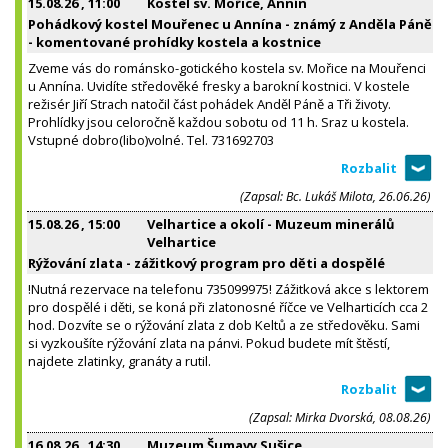
15.08.26
, 11:00
Kostel sv. Mořice, Annín
Pohádkový kostel Mouřenec u Annína - známý z Anděla Páně
- komentované prohídky kostela a kostnice
Zveme vás do románsko-gotického kostela sv. Mořice na Mouřenci
u Annína. Uvidíte středověké fresky a barokní kostnici. V kostele
režisér Jiří Strach natočil část pohádek Anděl Páně a Tři životy.
Prohlídky jsou celoročně každou sobotu od 11 h. Sraz u kostela.
Vstupné dobro(libo)volné. Tel. 731692703
(Zapsal: Bc. Lukáš Milota, 26.06.26)
15.08.26
, 15:00
Velhartice a okolí - Muzeum minerálů
Velhartice
Rýžování zlata - zážitkový program pro děti a dospělé
!Nutná rezervace na telefonu 735099975! Zážitková akce s lektorem
pro dospělé i děti, se koná při zlatonosné říčce ve Velharticích cca 2
hod. Dozvíte se o rýžování zlata z dob Keltů a ze středověku. Sami
si vyzkoušíte rýžování zlata na pánvi. Pokud budete mít štěstí,
najdete zlatinky, granáty a rutil.
(Zapsal: Mirka Dvorská, 08.08.26)
16.08.26
, 14:30
Muzeum Šumavy Sušice