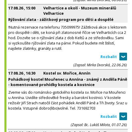
17.08.26
, 15:00
Velhartice a okolí - Muzeum minerálů
Velhartice
Rýžování zlata - zážitkový program pro děti a dospělé
!Nutná rezervace na telefonu 735099975! Zážitková akce s lektorem
pro dospělé i děti, se koná při zlatonosné říčce ve Velharticích cca 2
hod. Dozvíte se o rýžování zlata z dob Keltů a ze středověku. Sami
si vyzkoušíte rýžování zlata na pánvi. Pokud budete mít štěstí,
najdete zlatinky, granáty a rutil.
(Zapsal: Mirka Dvorská, 22.06.26)
17.08.26
, 16:30
Kostel sv. Mořice, Annín
Pohádkový kostel Mouřenec u Annína - známý z Anděla Páně
- komentované prohídky kostela a kostnice
Zveme vás do románsko-gotického kostela sv. Mořice na Mouřenci
u Annína. Uvidíte středověké fresky a barokní kostnici. V kostele
režisér Jiří Strach natočil část pohádek Anděl Páně a Tři životy. Sraz u
kostela. Vstupné dobro(libo)volné. Tel. 731692703
(Zapsal: Bc. Lukáš Milota, 01.07.26)