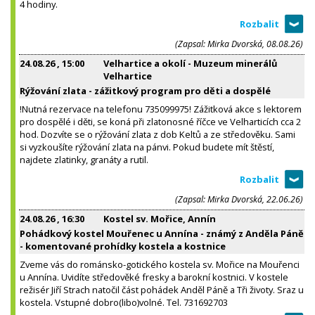
4 hodiny.
(Zapsal: Mirka Dvorská, 08.08.26)
24.08.26
, 15:00
Velhartice a okolí - Muzeum minerálů
Velhartice
Rýžování zlata - zážitkový program pro děti a dospělé
!Nutná rezervace na telefonu 735099975! Zážitková akce s lektorem
pro dospělé i děti, se koná při zlatonosné říčce ve Velharticích cca 2
hod. Dozvíte se o rýžování zlata z dob Keltů a ze středověku. Sami
si vyzkoušíte rýžování zlata na pánvi. Pokud budete mít štěstí,
najdete zlatinky, granáty a rutil.
(Zapsal: Mirka Dvorská, 22.06.26)
24.08.26
, 16:30
Kostel sv. Mořice, Annín
Pohádkový kostel Mouřenec u Annína - známý z Anděla Páně
- komentované prohídky kostela a kostnice
Zveme vás do románsko-gotického kostela sv. Mořice na Mouřenci
u Annína. Uvidíte středověké fresky a barokní kostnici. V kostele
režisér Jiří Strach natočil část pohádek Anděl Páně a Tři životy. Sraz u
kostela. Vstupné dobro(libo)volné. Tel. 731692703