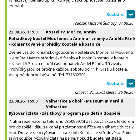
jednání.
(Zapsal: Muzeum Šumavy, 07.08.26)
22.08.26
, 11:00
Kostel sv. Mořice, Annín
Pohádkový kostel Mouřenec u Annína - známý z Anděla Páně
- komentované prohídky kostela a kostnice
Zveme vás do románsko-gotického kostela sv. Mořice na Mouřenci
u Annína. Uvidíte středověké fresky a barokní kostnici. V kostele
režisér Jiří Strach natočil část pohádek Anděl Páně a Tři životy.
Prohlídky jsou celoročně každou sobotu od 11 h. Sraz u kostela.
Vstupné dobro(libo)volné. Tel. 731692703
(Zapsal: Bc. Lukáš Milota, 26.06.26)
22.08.26
, 15:00
Velhartice a okolí - Muzeum minerálů
Velhartice
Rýžování zlata - zážitkový program pro děti a dospělé
!Nutná rezervace na telefonu 735099975! Zážitková akce s lektorem
pro dospělé i děti, se koná při zlatonosné říčce ve Velharticích cca 2
hod. Dozvíte se o rýžování zlata z dob Keltů a ze středověku. Sami
si vyzkoušíte rýžování zlata na pánvi. Pokud budete mít štěstí,