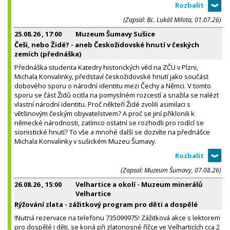
(Zapsal: Bc. Lukáš Milota, 01.07.26)
25.08.26
, 17:00
Muzeum Šumavy Sušice
Češi, nebo Židé? - aneb Českožidovské hnutí v českých
zemích (přednáška)
Přednáška studenta Katedry historických věd na ZČU v Plzni,
Michala Konvalinky, představí českožidovské hnutí jako součást
dobového sporu o národní identitu mezi Čechy a Němci. V tomto
sporu se část Židů ocitla na pomyslném rozcestí a snažila se nalézt
vlastní národní identitu. Proč někteří Židé zvolili asimilaci s
většinovým českým obyvatelstvem? A proč se jiní přiklonili k
německé národnosti, zatímco ostatní se rozhodli pro rodící se
sionistické hnutí? To vše a mnohé další se dozvíte na přednášce
Michala Konvalinky v sušickém Muzeu Šumavy.
(Zapsal: Muzeum Šumavy, 07.08.26)
26.08.26
, 15:00
Velhartice a okolí - Muzeum minerálů
Velhartice
Rýžování zlata - zážitkový program pro děti a dospělé
!Nutná rezervace na telefonu 735099975! Zážitková akce s lektorem
pro dospělé i děti, se koná při zlatonosné říčce ve Velharticích cca 2