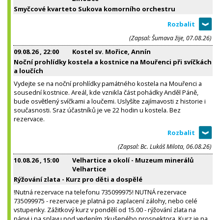
Smyčcové kvarteto Sukova komorního orchestru
(Zapsal: Šumava žije, 07.08.26)
09.08.26
, 22:00
Kostel sv. Mořice, Annín
Noční prohlídky kostela a kostnice na Mouřenci při svíčkách
a loučích
Vydejte se na noční prohlídky památného kostela na Mouřenci a
sousední kostnice. Areál, kde vznikla část pohádky Anděl Páně,
bude osvětlený svíčkami a loučemi. Uslyšíte zajímavosti z historie i
současnosti. Sraz účastníků je ve 22 hodin u kostela. Bez
rezervace.
(Zapsal: Bc. Lukáš Milota, 06.08.26)
10.08.26
, 15:00
Velhartice a okolí - Muzeum minerálů
Velhartice
Rýžování zlata - Kurz pro děti a dospělé
!Nutná rezervace na telefonu 735099975! NUTNÁ rezervace
735099975 - rezervace je platná po zaplacení zálohy, nebo celé
vstupenky. Zážitkový kurz v pondělí od 15.00 - rýžování zlata na
pánvi i na splavu pod vedením zkušeného prospektora. Kurz je na