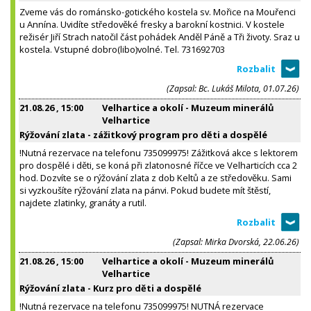
Zveme vás do románsko-gotického kostela sv. Mořice na Mouřenci
u Annína. Uvidíte středověké fresky a barokní kostnici. V kostele
režisér Jiří Strach natočil část pohádek Anděl Páně a Tři životy. Sraz u
kostela. Vstupné dobro(libo)volné. Tel. 731692703
(Zapsal: Bc. Lukáš Milota, 01.07.26)
21.08.26
, 15:00
Velhartice a okolí - Muzeum minerálů
Velhartice
Rýžování zlata - zážitkový program pro děti a dospělé
!Nutná rezervace na telefonu 735099975! Zážitková akce s lektorem
pro dospělé i děti, se koná při zlatonosné říčce ve Velharticích cca 2
hod. Dozvíte se o rýžování zlata z dob Keltů a ze středověku. Sami
si vyzkoušíte rýžování zlata na pánvi. Pokud budete mít štěstí,
najdete zlatinky, granáty a rutil.
(Zapsal: Mirka Dvorská, 22.06.26)
21.08.26
, 15:00
Velhartice a okolí - Muzeum minerálů
Velhartice
Rýžování zlata - Kurz pro děti a dospělé
!Nutná rezervace na telefonu 735099975! NUTNÁ rezervace