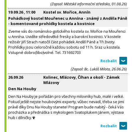
(Zapsal: Městské informační středisko, 01.08.26)
19.09.26
, 11:00
Kostel sv. Mořice, Annín
Pohádkový kostel Mouřenec u Annína - známý z Anděla Páně
- komentované prohídky kostela a kostnice
Zveme vás do románsko-gotického kostela sv. Mořice na Mouřenci
u Annína. Uvidíte středověké fresky a barokní kostnici. V kostele
režisér Jiří Strach natočil část pohádek Anděl Páně a Tři životy.
Prohlídky jsou celoročně každou sobotu od 11 h. Sraz u kostela.
Vstupné dobro(libo)volné. Tel. 731692703
(Zapsal: Bc. Lukáš Milota, 26.06.26)
26.09.26
Kolinec, Mlázovy, Číhan a okolí - Zámek
Mlázovy
Den Na Houby
Den Na Houby je pořádán pro všechny milovníky hub, malé i velké.
Pokud ještě nejste houbovými experty, vůbec nevadí, třeba se jimi
právě díky Dnu Na Houby stanete! Program bude nabitý - čeká Vás
procházka a přednáška s mykologem Svatoplukem Jánem, výstava
hub i dílničky.🍄