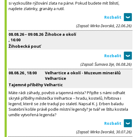
si vyzkoušíte rýžování zlata na pánvi. Pokud budete mít štěstí,
najdete zlatinky, granáty a rutil.
(Zapsal: Mirka Dvorská, 22.06.26)
08.08.26
–
09.08.26
Žihobce a okolí
, 16:00
Žihobecká pouť
(Zapsal: Šumava žije, 06.08.26)
08.08.26
, 18:00
Velhartice a okolí - Muzeum minerálů
Velhartice
Tajemné příběhy Velhartic
Máte rádi záhady, pověsti a tajemná místa? Přijďte s námi odhalit
skryté příběhy městečka Velhartice – hradu, kostelů, hřbitova i
legend, které se zde tradují po staletí. Napsal K. J. Erben baladu
Svatební košile právě podle místní legendy? Je tvář ve štítu kostela
uměle vytvořená legenda?
(Zapsal: Mirka Dvorská, 30.07.26)