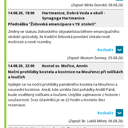
(Zapsal: Mirka Dvorská, 08.08.26)
14.08.26
, 18:00
Hartmanice, Dobrá Voda a okolí -
Synagoga Hartmanice
Přednáška "Židovská emancipace v 19. století"
Změny ve statutu židovského obyvatelstva během emancipačního
období způsobily, že tradiční židovská povolání získala nové
možnosti a nové rozměry.
(Zapsal: Muzeum Šumavy, 05.08.26)
14.08.26
, 22:00
Kostel sv. Mořice, Annín
Noční prohlídky kostela a kostnice na Mouřenci při svíčkách
a loučích
Vydejte se na noční prohlídky památného kostela na Mouřenci a
sousední kostnice. Areál, kde vznikla část pohádky Anděl Páně,
bude osvětlený svíčkami a loučemi. Uslyšíte zajímavosti z historie i
současnosti. Sraz účastníků je ve 22 hodin u kostela. Bez
rezervace.
(Zapsal: Bc. Lukáš Milota, 06.08.26)