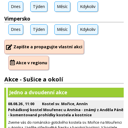
Dnes
Týden
Měsíc
Kdykoliv
Vimpersko
Dnes
Týden
Měsíc
Kdykoliv
Zapište a propagujte vlastní akci
Akce v regionu
Akce - Sušice a okolí
Jedno a dvoudenní akce
08.08.26
, 11:00
Kostel sv. Mořice, Annín
Pohádkový kostel Mouřenec u Annína - známý z Anděla Páně
- komentované prohídky kostela a kostnice
Zveme vás do románsko-gotického kostela sv. Mořice na Mouřenci
u Annína. Uvidíte středověké fresky a barokní kostnici. V kostele