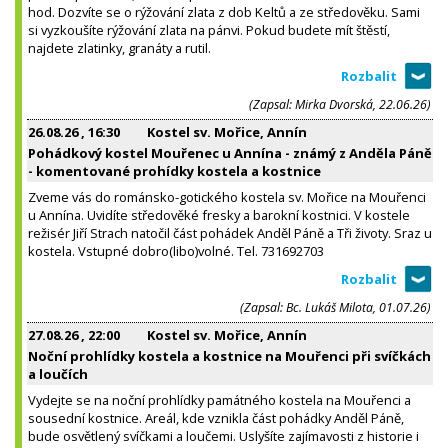
hod. Dozvíte se o rýžování zlata z dob Keltů a ze středověku. Sami
si vyzkoušíte rýžování zlata na pánvi. Pokud budete mít štěstí,
najdete zlatinky, granáty a rutil.
(Zapsal: Mirka Dvorská, 22.06.26)
26.08.26
, 16:30
Kostel sv. Mořice, Annín
Pohádkový kostel Mouřenec u Annína - známý z Anděla Páně
- komentované prohídky kostela a kostnice
Zveme vás do románsko-gotického kostela sv. Mořice na Mouřenci
u Annína. Uvidíte středověké fresky a barokní kostnici. V kostele
režisér Jiří Strach natočil část pohádek Anděl Páně a Tři životy. Sraz u
kostela. Vstupné dobro(libo)volné. Tel. 731692703
(Zapsal: Bc. Lukáš Milota, 01.07.26)
27.08.26
, 22:00
Kostel sv. Mořice, Annín
Noční prohlídky kostela a kostnice na Mouřenci při svíčkách
a loučích
Vydejte se na noční prohlídky památného kostela na Mouřenci a
sousední kostnice. Areál, kde vznikla část pohádky Anděl Páně,
bude osvětlený svíčkami a loučemi. Uslyšíte zajímavosti z historie i