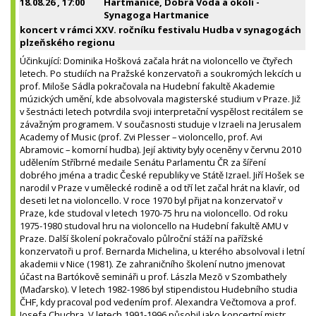
18.08.26
, 17:00
Hartmanice, Dobrá Voda a okolí -
Synagoga Hartmanice
koncert v rámci XXV. ročníku festivalu Hudba v synagogách
plzeňského regionu
Účinkující: Dominika Hošková začala hrát na violoncello ve čtyřech
letech. Po studiích na Pražské konzervatoři a soukromých lekcích u
prof. Miloše Sádla pokračovala na Hudební fakultě Akademie
múzických umění, kde absolvovala magisterské studium v Praze. Již
v šestnácti letech potvrdila svoji interpretační vyspělost recitálem se
závažným programem. V současnosti studuje v Izraeli na Jerusalem
Academy of Music (prof. Zvi Plesser – violoncello, prof. Avi
Abramovic – komorní hudba). Její aktivity byly oceněny v červnu 2010
udělením Stříbrné medaile Senátu Parlamentu ČR za šíření
dobrého jména a tradic České republiky ve Státě Izrael. Jiří Hošek se
narodil v Praze v umělecké rodině a od tří let začal hrát na klavír, od
deseti let na violoncello. V roce 1970 byl přijat na konzervatoř v
Praze, kde studoval v letech 1970-75 hru na violoncello. Od roku
1975-1980 studoval hru na violoncello na Hudební fakultě AMU v
Praze. Další školení pokračovalo půlroční stáží na pařížské
konzervatoři u prof. Bernarda Michelina, u kterého absolvoval i letní
akademii v Nice (1981). Ze zahraničního školení nutno jmenovat
účast na Bartókově semináři u prof. Lászla Mezõ v Szombathely
(Maďarsko). V letech 1982-1986 byl stipendistou Hudebního studia
ČHF, kdy pracoval pod vedením prof. Alexandra Večtomova a prof.
Josefa Chuchra. V letech 1991-1996 působil jako koncertní mistr