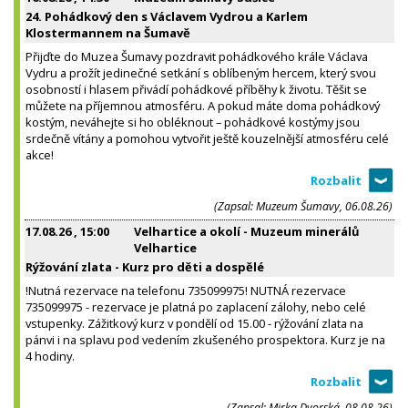
24. Pohádkový den s Václavem Vydrou a Karlem
Klostermannem na Šumavě
Přijďte do Muzea Šumavy pozdravit pohádkového krále Václava
Vydru a prožít jedinečné setkání s oblíbeným hercem, který svou
osobností i hlasem přivádí pohádkové příběhy k životu. Těšit se
můžete na příjemnou atmosféru. A pokud máte doma pohádkový
kostým, neváhejte si ho obléknout – pohádkové kostýmy jsou
srdečně vítány a pomohou vytvořit ještě kouzelnější atmosféru celé
akce!
(Zapsal: Muzeum Šumavy, 06.08.26)
17.08.26
, 15:00
Velhartice a okolí - Muzeum minerálů
Velhartice
Rýžování zlata - Kurz pro děti a dospělé
!Nutná rezervace na telefonu 735099975! NUTNÁ rezervace
735099975 - rezervace je platná po zaplacení zálohy, nebo celé
vstupenky. Zážitkový kurz v pondělí od 15.00 - rýžování zlata na
pánvi i na splavu pod vedením zkušeného prospektora. Kurz je na
4 hodiny.
(Zapsal: Mirka Dvorská, 08.08.26)