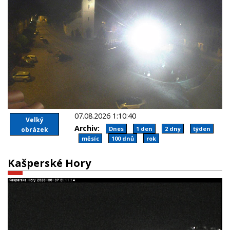
07.08.2026 1:10:40
Velký
Archiv:
Dnes
1 den
2 dny
týden
obrázek
měsíc
100 dnů
rok
Kašperské Hory