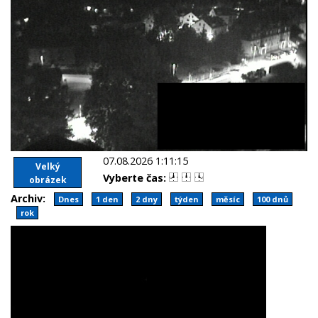
07.08.2026 1:11:15
Velký
Vyberte čas:
obrázek
Archiv:
Dnes
1 den
2 dny
týden
měsíc
100 dnů
rok